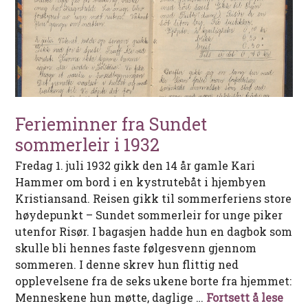
Ferieminner fra Sundet
sommerleir i 1932
Fredag 1. juli 1932 gikk den 14 år gamle Kari
Hammer om bord i en kystrutebåt i hjembyen
Kristiansand. Reisen gikk til sommerferiens store
høydepunkt – Sundet sommerleir for unge piker
utenfor Risør. I bagasjen hadde hun en dagbok som
skulle bli hennes faste følgesvenn gjennom
sommeren. I denne skrev hun flittig ned
opplevelsene fra de seks ukene borte fra hjemmet:
Feri
Menneskene hun møtte, daglige …
Fortsett å lese