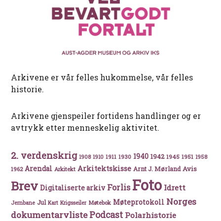
Arkivene er vår felles hukommelse, vår felles
historie.
Arkivene gjenspeiler fortidens handlinger og er
avtrykk etter menneskelig aktivitet.
2. verdenskrig
1940
1942
1911
1930
1945
1951
1908
1910
1958
Arkitektskisse
Arendal
Avis
Arnt J. Mørland
1962
Arkitekt
Foto
Brev
Forlis
Idrett
Digitaliserte arkiv
Norges
Møteprotokoll
Jul
Møtebok
Jernbane
Kart
Krigsseiler
Podcast
dokumentarvliste
Polarhistorie