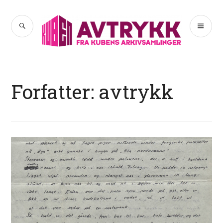
Hopp
til
SØK
PR
Avtrykk
innhold
ME
Forfatter:
avtrykk