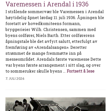
Varemessen i Arendal i 1936
I strålende sommervær ble Varemessen i Arendal
høytidelig åpnet lørdag 11. juli 1936. Åpningen ble
foretatt av hovedkomiteens formann,
bryggerieier Wilh. Christensen, sammen med
byens ordfører, Niels Barth. Etter ordførerens
åpningstale ble det avfyrt salutt, etterfulgt av
fremføring av «Arendalsangen». Deretter
strømmet de mange fremmøtte inn på
messeområdet. Arendals første varemesse Dette
var byens første arrangement i sitt slag, og over
Varemess
to sommeruker skulle byens …
Fortsett å lese
7. JULI 2026