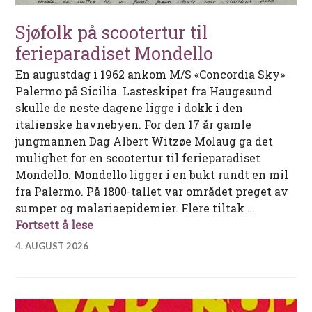
Sjøfolk på scootertur til
ferieparadiset Mondello
En augustdag i 1962 ankom M/S «Concordia Sky»
Palermo på Sicilia. Lasteskipet fra Haugesund
skulle de neste dagene ligge i dokk i den
italienske havnebyen. For den 17 år gamle
jungmannen Dag Albert Witzøe Molaug ga det
mulighet for en scootertur til ferieparadiset
Mondello. Mondello ligger i en bukt rundt en mil
fra Palermo. På 1800-tallet var området preget av
sumper og malariaepidemier. Flere tiltak …
Sjøfolk på scootertur til ferieparadiset
Fortsett å lese
4. AUGUST 2026