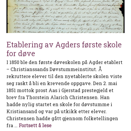
Etablering av Agders første skole
for døve
I 1850 ble den første døveskolen på Agder etablert
– Christianssands Døvstummeinstitut. Å
rekruttere elever til den nyetablerte skolen viste
seg raskt å bli en krevende oppgave. Den 2. mai
1851 mottok prost Aas i Gjerstad prestegjeld et
brev fra Thorstein Alarich Christensen. Han
hadde nylig startet en skole for døvstumme i
Kristiansand og var på utkikk etter elever.
Christensen hadde gått gjennom folketellingen
Etablering av Agders første skole
fra …
Fortsett å lese