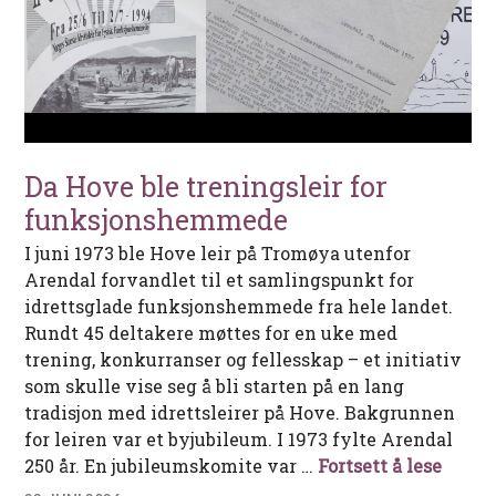
Da Hove ble treningsleir for
funksjonshemmede
I juni 1973 ble Hove leir på Tromøya utenfor
Arendal forvandlet til et samlingspunkt for
idrettsglade funksjonshemmede fra hele landet.
Rundt 45 deltakere møttes for en uke med
trening, konkurranser og fellesskap – et initiativ
som skulle vise seg å bli starten på en lang
tradisjon med idrettsleirer på Hove. Bakgrunnen
for leiren var et byjubileum. I 1973 fylte Arendal
Da Ho
250 år. En jubileumskomite var …
Fortsett å lese