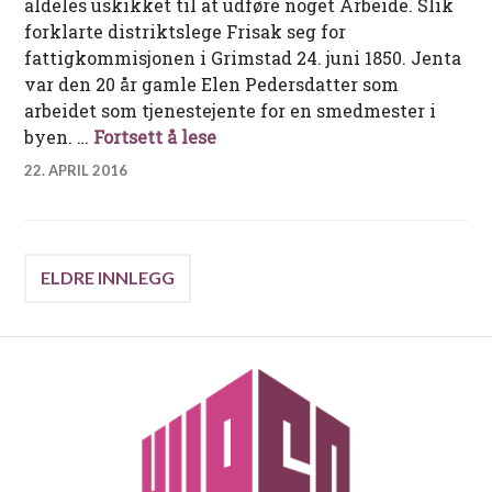
aldeles uskikket til at udføre noget Arbeide. Slik
forklarte distriktslege Frisak seg for
fattigkommisjonen i Grimstad 24. juni 1850. Jenta
var den 20 år gamle Elen Pedersdatter som
arbeidet som tjenestejente for en smedmester i
En pike til besvær
byen. …
Fortsett å lese
22. APRIL 2016
Innleggnavigasjon
ELDRE INNLEGG