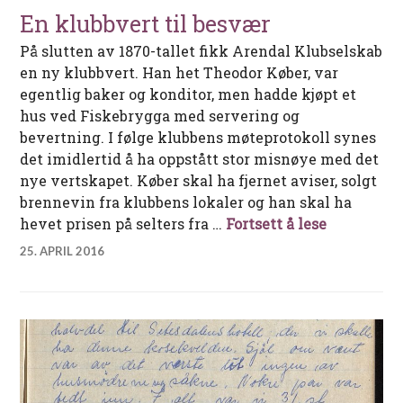
En klubbvert til besvær
På slutten av 1870-tallet fikk Arendal Klubselskab
en ny klubbvert. Han het Theodor Køber, var
egentlig baker og konditor, men hadde kjøpt et
hus ved Fiskebrygga med servering og
bevertning. I følge klubbens møteprotokoll synes
det imidlertid å ha oppstått stor misnøye med det
nye vertskapet. Køber skal ha fjernet aviser, solgt
brennevin fra klubbens lokaler og han skal ha
En klubbve
hevet prisen på selters fra …
Fortsett å lese
25. APRIL 2016