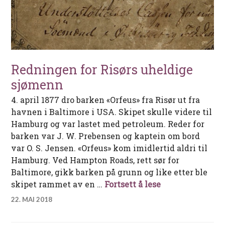
Redningen for Risørs uheldige
sjømenn
4. april 1877 dro barken «Orfeus» fra Risør ut fra
havnen i Baltimore i USA. Skipet skulle videre til
Hamburg og var lastet med petroleum. Reder for
barken var J. W. Prebensen og kaptein om bord
var O. S. Jensen. «Orfeus» kom imidlertid aldri til
Hamburg. Ved Hampton Roads, rett sør for
Baltimore, gikk barken på grunn og like etter ble
Redningen for R
skipet rammet av en …
Fortsett å lese
22. MAI 2018