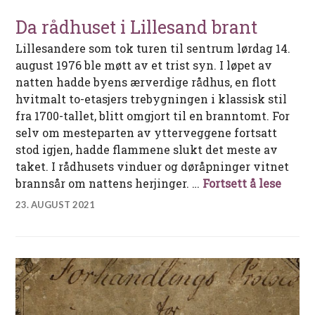
Da rådhuset i Lillesand brant
Lillesandere som tok turen til sentrum lørdag 14.
august 1976 ble møtt av et trist syn. I løpet av
natten hadde byens ærverdige rådhus, en flott
hvitmalt to-etasjers trebygningen i klassisk stil
fra 1700-tallet, blitt omgjort til en branntomt. For
selv om mesteparten av ytterveggene fortsatt
stod igjen, hadde flammene slukt det meste av
taket. I rådhusets vinduer og døråpninger vitnet
Da råd
brannsår om nattens herjinger. …
Fortsett å lese
23. AUGUST 2021