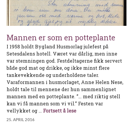
Mannen er som en potteplante
I 1958 holdt Bygland Husmorlag julefest på
Setesdalens hotell. Været var dårlig, men inne
var stemningen god. Festdeltagerne fikk servert
både god mat og drikke, og ikke minst flere
tankevekkende og underholdene taler.
Varaformannen i husmorlaget, Anne Helen Nese,
holdt tale til mennene der hun sammenlignet
mannen med en potteplante. ”… med riktig stell
kan vi få mannen som vi vil.” Festen var
Mannen er som en pott
vellykket og …
Fortsett å lese
25. APRIL 2016