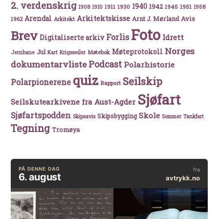
2. verdenskrig
1940
1942
1911
1930
1945
1951
1908
1910
1958
Arkitektskisse
Arendal
Avis
Arnt J. Mørland
1962
Arkitekt
Foto
Brev
Forlis
Idrett
Digitaliserte arkiv
Norges
Møteprotokoll
Jul
Møtebok
Jernbane
Kart
Krigsseiler
Podcast
dokumentarvliste
Polarhistorie
quiz
Seilskip
Polarpionerene
Rapport
Sjøfart
Seilskutearkivene fra Aust-Agder
Sjøfartspodden
Skole
Skipsbygging
Skipsavis
Sommer
Tankfart
Tegning
Tromøya