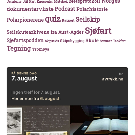
Norges
Møteprotokoll
Jul
Møtebok
Jernbane
Kart
Krigsseiler
Podcast
dokumentarvliste
Polarhistorie
quiz
Seilskip
Polarpionerene
Rapport
Sjøfart
Seilskutearkivene fra Aust-Agder
Sjøfartspodden
Skole
Skipsbygging
Skipsavis
Sommer
Tankfart
Tegning
Tromøya