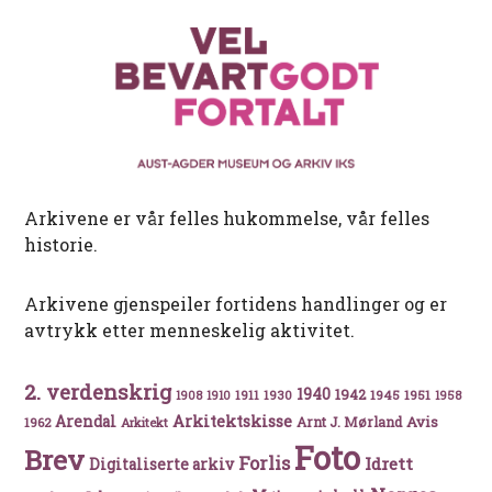
Arkivene er vår felles hukommelse, vår felles
historie.
Arkivene gjenspeiler fortidens handlinger og er
avtrykk etter menneskelig aktivitet.
2. verdenskrig
1940
1942
1911
1930
1945
1951
1908
1910
1958
Arkitektskisse
Arendal
Avis
Arnt J. Mørland
1962
Arkitekt
Foto
Brev
Forlis
Idrett
Digitaliserte arkiv