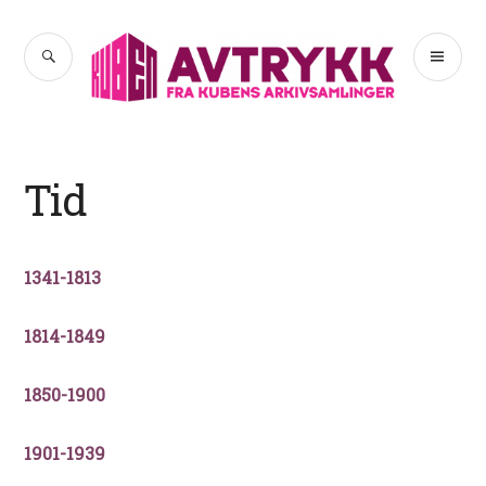
Hopp
til
SØK
PR
Avtrykk
innhold
ME
Tid
1341-1813
1814-1849
1850-1900
1901-1939