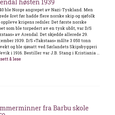
endal høsten 1939
940 ble Norge angrepet av Nazi-Tyskland. Men
rede året før hadde flere norske skip og sjøfolk
t oppleve krigens redsler. Det første norske
pet som ble torpedert av en tysk ubåt, var D/S
kstaas» av Arendal. Det skjedde allerede 29.
tember 1939. D/S «Takstaas» målte 3 050 tonn
vekt og ble sjøsatt ved Sørlandets Skipsbyggeri
evik i 1916. Bestiller var J.B. Stang i Kristiania …
Torpederingen av «Takstaas» av Arendal høst
sett å lese
mmerminner fra Barbu skole