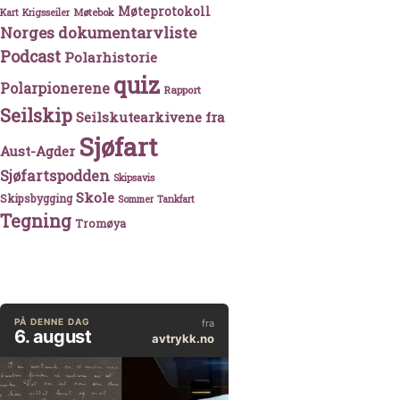
Møteprotokoll
Møtebok
Kart
Krigsseiler
Norges dokumentarvliste
Podcast
Polarhistorie
quiz
Polarpionerene
Rapport
Seilskip
Seilskutearkivene fra
Sjøfart
Aust-Agder
Sjøfartspodden
Skipsavis
Skole
Skipsbygging
Sommer
Tankfart
nds skip
Tegning
Tromøya