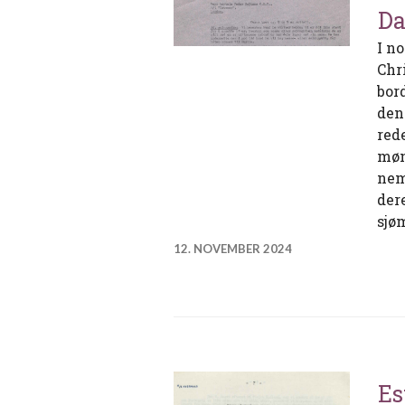
Da
I n
Chr
bor
den
red
møn
nem
der
sjø
12. NOVEMBER 2024
Es