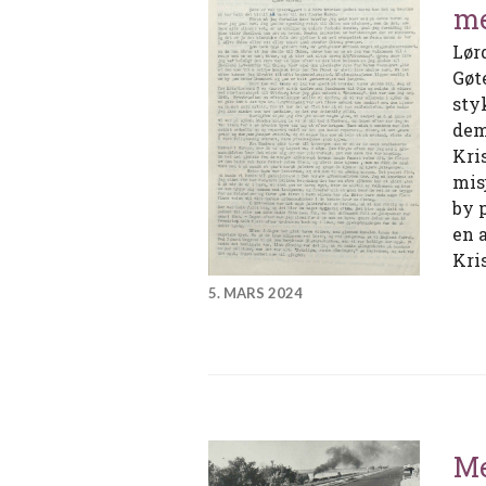
me
Lør
Gøt
sty
dem
Kri
mis
by 
en 
Kri
5. MARS 2024
Me