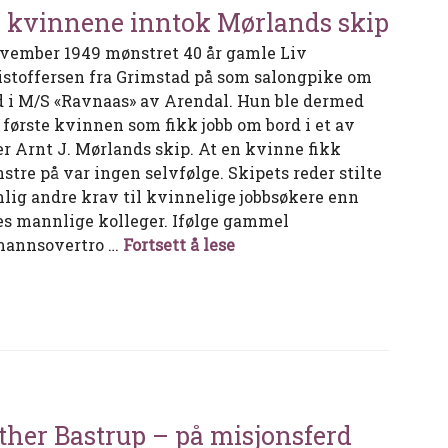
 kvinnene inntok Mørlands skip
ovember 1949 mønstret 40 år gamle Liv
istoffersen fra Grimstad på som salongpike om
d i M/S «Ravnaas» av Arendal. Hun ble dermed
 første kvinnen som fikk jobb om bord i et av
er Arnt J. Mørlands skip. At en kvinne fikk
stre på var ingen selvfølge. Skipets reder stilte
lig andre krav til kvinnelige jobbsøkere enn
es mannlige kolleger. Ifølge gammel
Da kvinnene inntok Mørla
mannsovertro …
Fortsett å lese
ther Bastrup – på misjonsferd