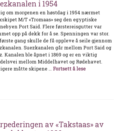
ezkanalen i 1954
lig om morgenen en høstdag i 1954 nærmet
kskipet M/T «Tromaas» seg den egyptiske
nebyen Port Said. Flere førstereisgutter var
met opp på dekk for å se. Spenningen var stor.
 første gang skulle de få oppleve å seile gjennom
zkanalen. Suezkanalen går mellom Port Said og
z. Kanalen ble åpnet i 1869 og er en viktig
delsvei mellom Middelhavet og Rødehavet.
Med M/T «Tromaas»
ligere måtte skipene …
Fortsett å lese
rpederingen av «Takstaas» av