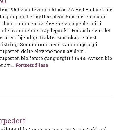
50
ten 1950 var elevene i klasse 7A ved Barbu skole
t i gang med et nytt skoleår. Sommeren hadde
t lang. For noen av elevene var speiderleir i
andet sommerens høydepunkt. For andre var det
keturer i hjemlige trakter som skapte mest
eistring. Sommerminnene var mange, og i
buposten delte elevene noen av dem.
buposten ble første gang utgitt i 1948. Avisen ble
Sommerminner fra Barbu skole 195
et av …
Fortsett å lese
rpedert
april 1940 ble Norge angrepet av Nazi-Tyskland.