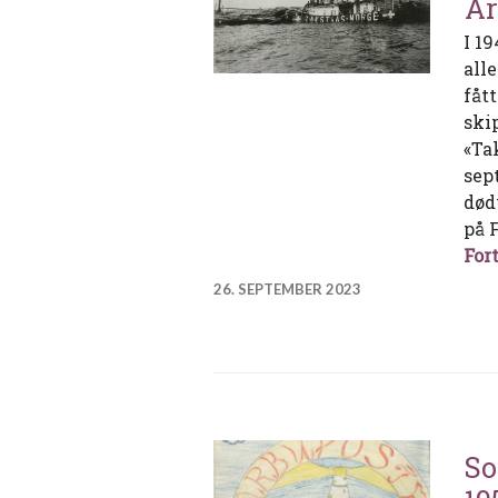
Ar
I 1
alle
fåt
ski
«Ta
sep
død
på F
Fort
26. SEPTEMBER 2023
So