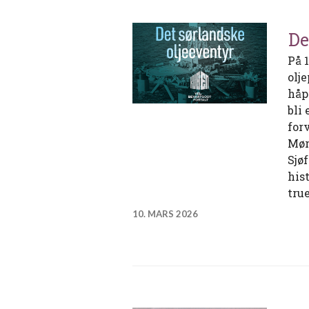
De
På 
olje
håp
bli
forv
Mør
Sjø
his
tru
10. MARS 2026