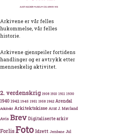
Arkivene er vår felles
hukommelse, vår felles
historie.
Arkivene gjenspeiler fortidens
handlinger og er avtrykk etter
menneskelig aktivitet.
2. verdenskrig
1911
1930
1908
1910
1940
1942
Arendal
1945
1951
1962
1958
Arkitektskisse
Arnt J. Mørland
Arkitekt
Brev
Avis
Digitaliserte arkiv
Foto
Forlis
Idrett
Jul
Jernbane