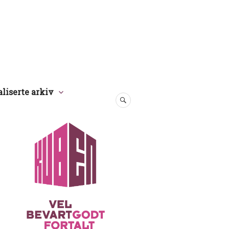
aliserte arkiv
SØK