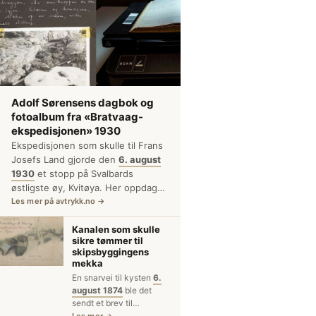
rd med lasteskipet «Kvernaas»