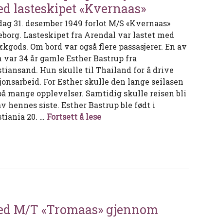
d lasteskipet «Kvernaas»
dag 31. desember 1949 forlot M/S «Kvernaas»
eborg. Lasteskipet fra Arendal var lastet med
kkgods. Om bord var også flere passasjerer. En av
 var 34 år gamle Esther Bastrup fra
stiansand. Hun skulle til Thailand for å drive
jonsarbeid. For Esther skulle den lange seilasen
på mange opplevelser. Samtidig skulle reisen bli
av hennes siste. Esther Bastrup ble født i
Esther Bastrup – på misjonsfe
stiania 20. …
Fortsett å lese
d M/T «Tromaas» gjennom