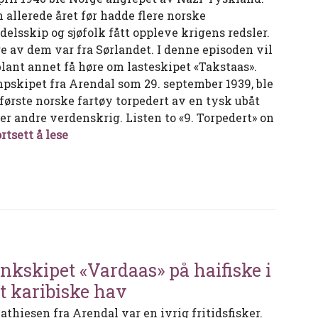
 allerede året før hadde flere norske
delsskip og sjøfolk fått oppleve krigens redsler.
re av dem var fra Sørlandet. I denne episoden vil
blant annet få høre om lasteskipet «Takstaas».
pskipet fra Arendal som 29. september 1939, ble
 første norske fartøy torpedert av en tysk ubåt
er andre verdenskrig. Listen to «9. Torpedert» on
Torpedert
rtsett å lese
nkskipet «Vardaas» på haifiske i
t karibiske hav
athiesen fra Arendal var en ivrig fritidsfisker.