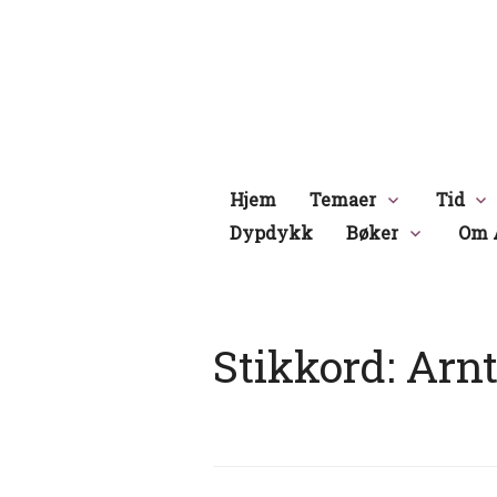
Hopp
til
innhold
Hjem
Temaer
Tid
Dypdykk
Bøker
Om 
Stikkord:
Arnt