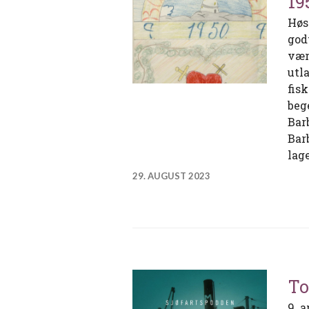
19
Høs
god
vær
utl
fis
beg
Bar
Bar
lag
29. AUGUST 2023
To
9. 