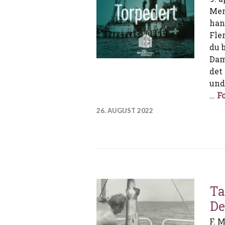
Men
han
Fle
du 
Dam
det
und
…
Fo
26. AUGUST 2022
Ta
De
F. M