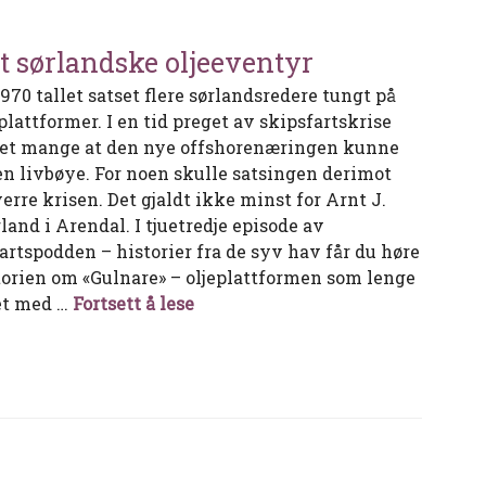
t sørlandske oljeeventyr
1970 tallet satset flere sørlandsredere tungt på
plattformer. I en tid preget av skipsfartskrise
et mange at den nye offshorenæringen kunne
 en livbøye. For noen skulle satsingen derimot
erre krisen. Det gjaldt ikke minst for Arnt J.
land i Arendal. I tjuetredje episode av
fartspodden – historier fra de syv hav får du høre
torien om «Gulnare» – oljeplattformen som lenge
Det sørlandske oljeeventyr
et med …
Fortsett å lese