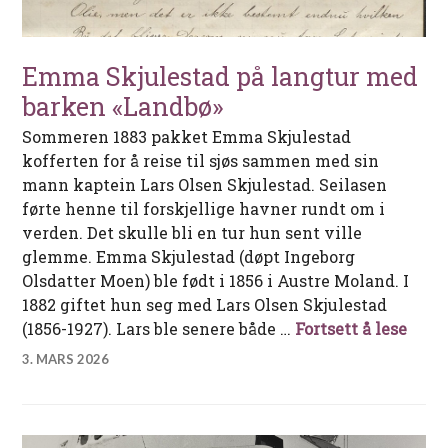
Emma Skjulestad på langtur med
barken «Landbø»
Sommeren 1883 pakket Emma Skjulestad
kofferten for å reise til sjøs sammen med sin
mann kaptein Lars Olsen Skjulestad. Seilasen
førte henne til forskjellige havner rundt om i
verden. Det skulle bli en tur hun sent ville
glemme. Emma Skjulestad (døpt Ingeborg
Olsdatter Moen) ble født i 1856 i Austre Moland. I
1882 giftet hun seg med Lars Olsen Skjulestad
Emma
(1856-1927). Lars ble senere både …
Fortsett å lese
3. MARS 2026