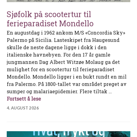
Sjøfolk på scootertur til
ferieparadiset Mondello
En augustdag i 1962 ankom M/S «Concordia Sky»
Palermo på Sicilia. Lasteskipet fra Haugesund
skulle de neste dagene ligge i dokk i den
italienske havnebyen. For den 17 år gamle
jungmannen Dag Albert Witzøe Molaug ga det
mulighet for en scootertur til ferieparadiset
Mondello. Mondello ligger i en bukt rundt en mil
fra Palermo. På 1800-tallet var området preget av
sumper og malariaepidemier. Flere tiltak …
Sjøfolk på scootertur til ferieparadiset
Fortsett å lese
4. AUGUST 2026