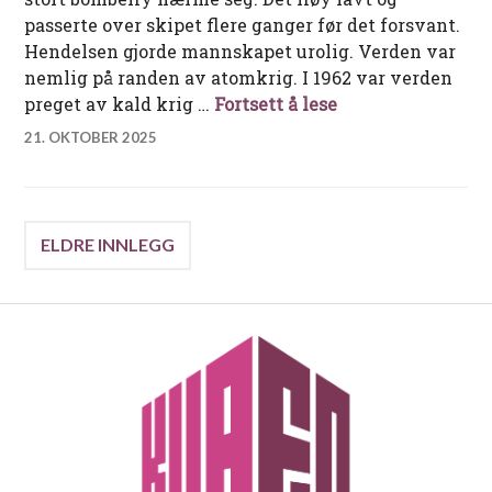
passerte over skipet flere ganger før det forsvant.
Hendelsen gjorde mannskapet urolig. Verden var
nemlig på randen av atomkrig. I 1962 var verden
I rom sjø under C
preget av kald krig …
Fortsett å lese
21. OKTOBER 2025
Innleggnavigasjon
ELDRE INNLEGG