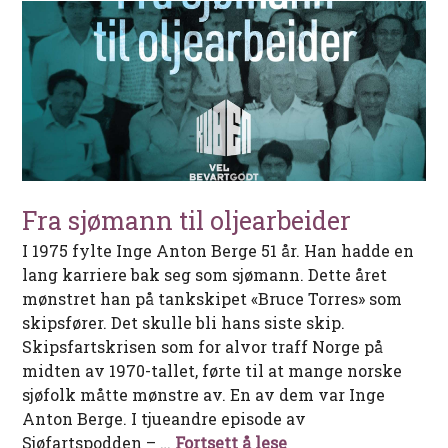
Fra sjømann til oljearbeider
I 1975 fylte Inge Anton Berge 51 år. Han hadde en
lang karriere bak seg som sjømann. Dette året
mønstret han på tankskipet «Bruce Torres» som
skipsfører. Det skulle bli hans siste skip.
Skipsfartskrisen som for alvor traff Norge på
midten av 1970-tallet, førte til at mange norske
sjøfolk måtte mønstre av. En av dem var Inge
Anton Berge. I tjueandre episode av
Fra sjømann til olje
Sjøfartspodden – …
Fortsett å lese