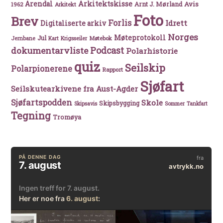
Arkitektskisse
Arendal
Avis
Arnt J. Mørland
1962
Arkitekt
Foto
Brev
Forlis
Idrett
Digitaliserte arkiv
Norges
Møteprotokoll
Jul
Møtebok
Jernbane
Kart
Krigsseiler
Podcast
dokumentarvliste
Polarhistorie
quiz
Seilskip
Polarpionerene
Rapport
Sjøfart
Seilskutearkivene fra Aust-Agder
Sjøfartspodden
Skole
Skipsbygging
Skipsavis
Sommer
Tankfart
Tegning
Tromøya