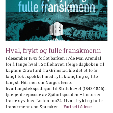
Hval, frykt og fulle franskmenn
I desember 1843 forlot barken 17de Mai Arendal
for å fange hval i Stillehavet. Ifølge dagboken til
kaptein Crawfurd fra Grimstad ble det et to år
langt tokt spekket med fyll, krangling og lite
fangst. Hør mer om Norges første
hvalfangstekspedisjon til Stillehavet (1843-1846) i
tjuefjerde episode av Sjøfartspodden – historier
fra de syv hav. Listen to «24. Hval, frykt og fulle
Hval, fryk
franskmenn» on Spreaker. …
Fortsett å lese