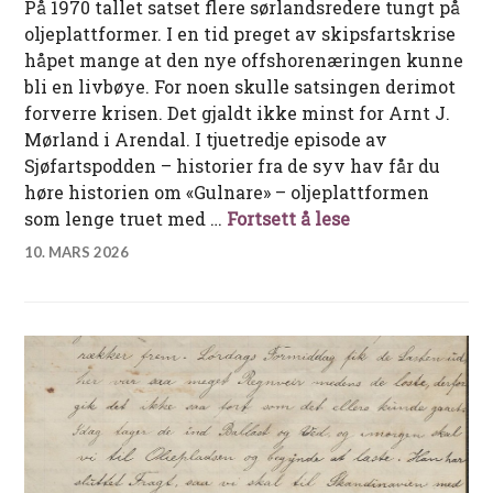
På 1970 tallet satset flere sørlandsredere tungt på
oljeplattformer. I en tid preget av skipsfartskrise
håpet mange at den nye offshorenæringen kunne
bli en livbøye. For noen skulle satsingen derimot
forverre krisen. Det gjaldt ikke minst for Arnt J.
Mørland i Arendal. I tjuetredje episode av
Sjøfartspodden – historier fra de syv hav får du
høre historien om «Gulnare» – oljeplattformen
Det sørlandske 
som lenge truet med …
Fortsett å lese
10. MARS 2026