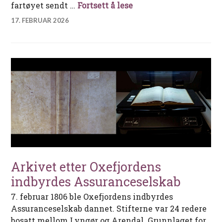
M/S «Arendal» – kystr
fartøyet sendt …
Fortsett å lese
17. FEBRUAR 2026
Arkivet etter Oxefjordens
indbyrdes Assuranceselskab
7. februar 1806 ble Oxefjordens indbyrdes
Assuranceselskab dannet. Stifterne var 24 redere
bosatt mellom Lyngør og Arendal. Grunnlaget for