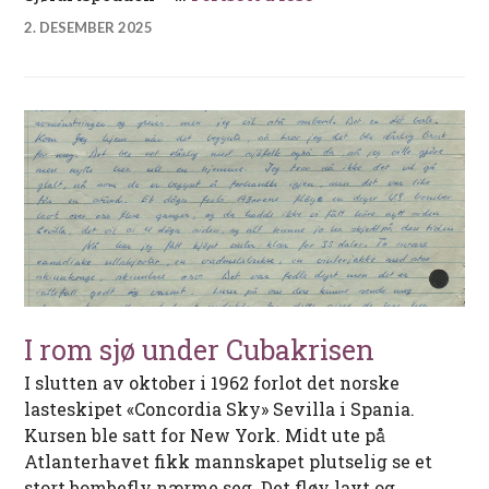
2. DESEMBER 2025
I rom sjø under Cubakrisen
I slutten av oktober i 1962 forlot det norske
lasteskipet «Concordia Sky» Sevilla i Spania.
Kursen ble satt for New York. Midt ute på
Atlanterhavet fikk mannskapet plutselig se et
stort bombefly nærme seg. Det fløy lavt og