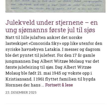
Julekveld under stjernene – en
ung sjømanns første jul til sjøs
Natt til lille julaften ankret det norske
lasteskipet «Concorida Sky» opp like utenfor den
syriske havnebyen Latakia. I messer og dagrom
ble det pyntet til julefest. For den 17 år gamle
jungmannen Dag Albert Witzøe Molaug var det
første julefeiring til sjøs. Dag Albert Witzøe
Molaug ble født 21. mai 1945 og vokste opp i
Kristiansand. I 1961 flyttet familien til bygda
Julekveld under stj
Hornnes der hans …
Fortsett å lese
23. DESEMBER 2025