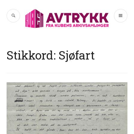
Hopp
til
SØK
PR
Avtrykk
innhold
ME
Stikkord:
Sjøfart