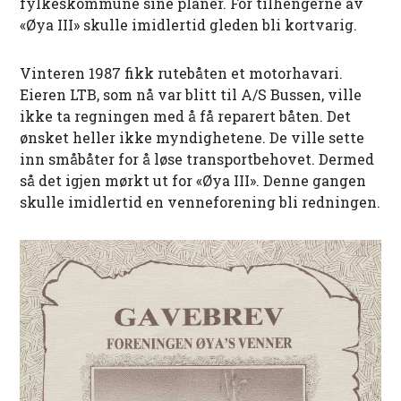
fylkeskommune sine planer. For tilhengerne av
«Øya III» skulle imidlertid gleden bli kortvarig.
Vinteren 1987 fikk rutebåten et motorhavari.
Eieren LTB, som nå var blitt til A/S Bussen, ville
ikke ta regningen med å få reparert båten. Det
ønsket heller ikke myndighetene. De ville sette
inn småbåter for å løse transportbehovet. Dermed
så det igjen mørkt ut for «Øya III». Denne gangen
skulle imidlertid en venneforening bli redningen.