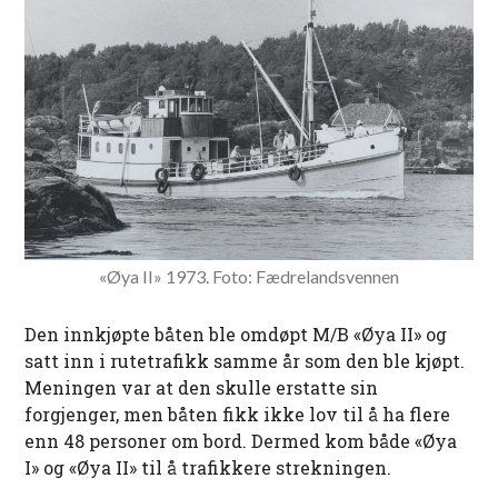
«Øya II» 1973. Foto: Fædrelandsvennen
Den innkjøpte båten ble omdøpt M/B «Øya II» og
satt inn i rutetrafikk samme år som den ble kjøpt.
Meningen var at den skulle erstatte sin
forgjenger, men båten fikk ikke lov til å ha flere
enn 48 personer om bord. Dermed kom både «Øya
I» og «Øya II» til å trafikkere strekningen.