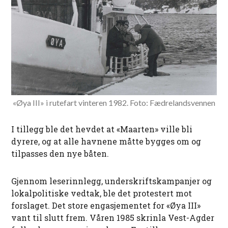
«Øya III» i rutefart vinteren 1982. Foto: Fædrelandsvennen
I tillegg ble det hevdet at «Maarten» ville bli
dyrere, og at alle havnene måtte bygges om og
tilpasses den nye båten.
Gjennom leserinnlegg, underskriftskampanjer og
lokalpolitiske vedtak, ble det protestert mot
forslaget. Det store engasjementet for «Øya III»
vant til slutt frem. Våren 1985 skrinla Vest-Agder