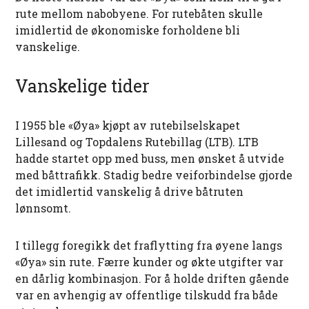
rute mellom nabobyene. For rutebåten skulle
imidlertid de økonomiske forholdene bli
vanskelige.
Vanskelige tider
I 1955 ble «Øya» kjøpt av rutebilselskapet
Lillesand og Topdalens Rutebillag (LTB). LTB
hadde startet opp med buss, men ønsket å utvide
med båttrafikk. Stadig bedre veiforbindelse gjorde
det imidlertid vanskelig å drive båtruten
lønnsomt.
I tillegg foregikk det fraflytting fra øyene langs
«Øya» sin rute. Færre kunder og økte utgifter var
en dårlig kombinasjon. For å holde driften gående
var en avhengig av offentlige tilskudd fra både