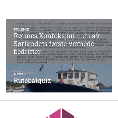
Innleggsnavigasjon
FORRIGE
Rønnes Konfeksjon – en av
Forrige
innlegg:
Sørlandets første vernede
bedrifter
NESTE
Rutebåtquiz
Neste
innlegg: