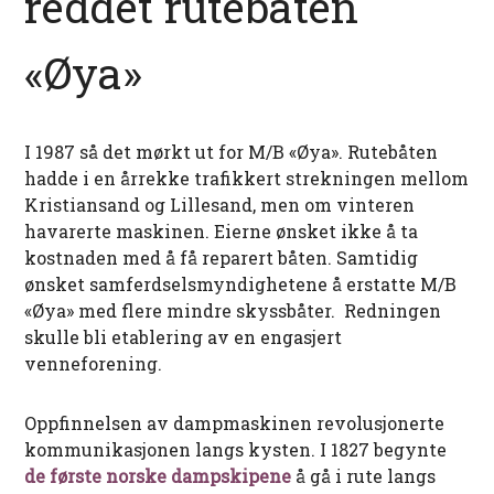
reddet rutebåten
«Øya»
I 1987 så det mørkt ut for M/B «Øya». Rutebåten
hadde i en årrekke trafikkert strekningen mellom
Kristiansand og Lillesand, men om vinteren
havarerte maskinen. Eierne ønsket ikke å ta
kostnaden med å få reparert båten. Samtidig
ønsket samferdselsmyndighetene å erstatte M/B
«Øya» med flere mindre skyssbåter. Redningen
skulle bli etablering av en engasjert
venneforening.
Oppfinnelsen av dampmaskinen revolusjonerte
kommunikasjonen langs kysten. I 1827 begynte
de første norske dampskipene
å gå i rute langs