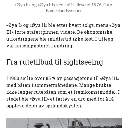
«Øya II» og «Øya III» ved kai i Lillesand 1976. Foto:
Fædrelandsvennen
«Øya I» og «Øya II» ble etter hvert solgt, mens «Øya
III» førte stafettpinnen videre. De økonomiske
utfordringene ble imidlertid ikke løst. I tillegg
var reisemønsteret i endring.
Fra rutetilbud til sightseeing
I 1980 seilte over 85 % av passasjerene til «Øya III»
med båten i sommermånedene. Mange brukte
ikke lenger rutebåten som et fremkomstmiddel. I
stedet ble «Øya III» et fartøy en dro med for å få
oppleve deler av sørlandskysten.