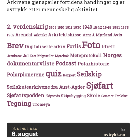
Arkivene gjenspeiler fortidens handlinger og er
avtrykk etter menneskelig aktivitet.
2. verdenskrig
1940
1942
1911
1930
1945
1951
1908
1910
1958
Arkitektskisse
Arendal
Avis
Arnt J. Mørland
1962
Arkitekt
Foto
Brev
Forlis
Idrett
Digitaliserte arkiv
Norges
Møteprotokoll
Jul
Møtebok
Jernbane
Kart
Krigsseiler
Podcast
dokumentarvliste
Polarhistorie
quiz
Seilskip
Polarpionerene
Rapport
Sjøfart
Seilskutearkivene fra Aust-Agder
Sjøfartspodden
Skole
Skipsbygging
Skipsavis
Sommer
Tankfart
Tegning
Tromøya