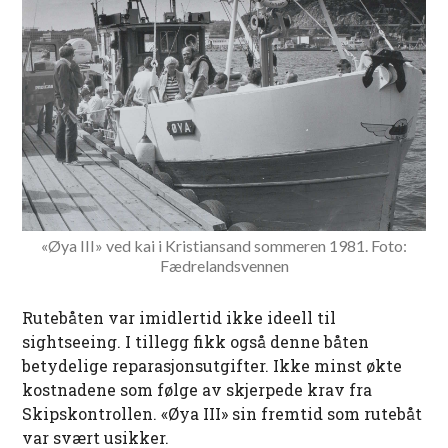
«Øya III» ved kai i Kristiansand sommeren 1981. Foto:
Fædrelandsvennen
Rutebåten var imidlertid ikke ideell til
sightseeing. I tillegg fikk også denne båten
betydelige reparasjonsutgifter. Ikke minst økte
kostnadene som følge av skjerpede krav fra
Skipskontrollen. «Øya III» sin fremtid som rutebåt
var svært usikker.