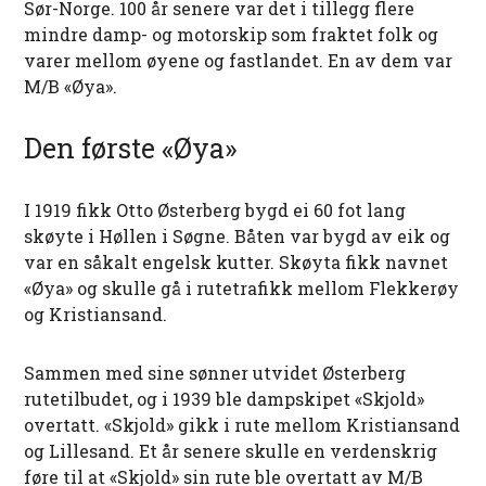
Sør-Norge. 100 år senere var det i tillegg flere
mindre damp- og motorskip som fraktet folk og
varer mellom øyene og fastlandet. En av dem var
M/B «Øya».
Den første «Øya»
I 1919 fikk Otto Østerberg bygd ei 60 fot lang
skøyte i Høllen i Søgne. Båten var bygd av eik og
var en såkalt engelsk kutter. Skøyta fikk navnet
«Øya» og skulle gå i rutetrafikk mellom Flekkerøy
og Kristiansand.
Sammen med sine sønner utvidet Østerberg
rutetilbudet, og i 1939 ble dampskipet «Skjold»
overtatt. «Skjold» gikk i rute mellom Kristiansand
og Lillesand. Et år senere skulle en verdenskrig
føre til at «Skjold» sin rute ble overtatt av M/B