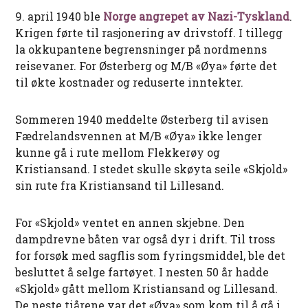
9. april 1940 ble
Norge angrepet av Nazi-Tyskland
.
Krigen førte til rasjonering av drivstoff. I tillegg
la okkupantene begrensninger på nordmenns
reisevaner. For Østerberg og M/B «Øya» førte det
til økte kostnader og reduserte inntekter.
Sommeren 1940 meddelte Østerberg til avisen
Fædrelandsvennen at M/B «Øya» ikke lenger
kunne gå i rute mellom Flekkerøy og
Kristiansand. I stedet skulle skøyta seile «Skjold»
sin rute fra Kristiansand til Lillesand.
For «Skjold» ventet en annen skjebne. Den
dampdrevne båten var også dyr i drift. Til tross
for forsøk med sagflis som fyringsmiddel, ble det
besluttet å selge fartøyet. I nesten 50 år hadde
«Skjold» gått mellom Kristiansand og Lillesand.
De neste tiårene var det «Øya» som kom til å gå i