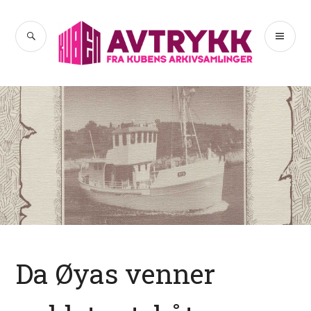
Hopp
til
SØK
PR
Avtrykk
innhold
ME
Da Øyas venner