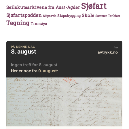
Sjøfart
Seilskutearkivene fra Aust-Agder
Sjøfartspodden
Skole
Skipsbygging
Skipsavis
Sommer
Tankfart
Tegning
Tromøya