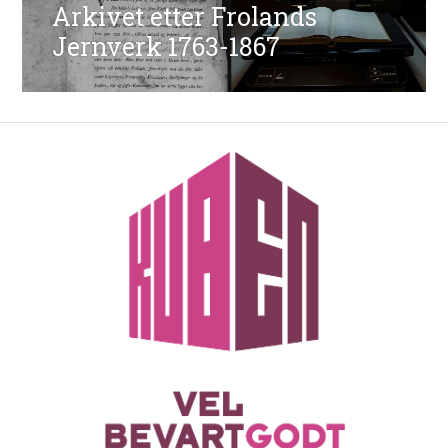
Arkivet etter Frolands
Neste
innlegg:
Jernverk 1763-1867