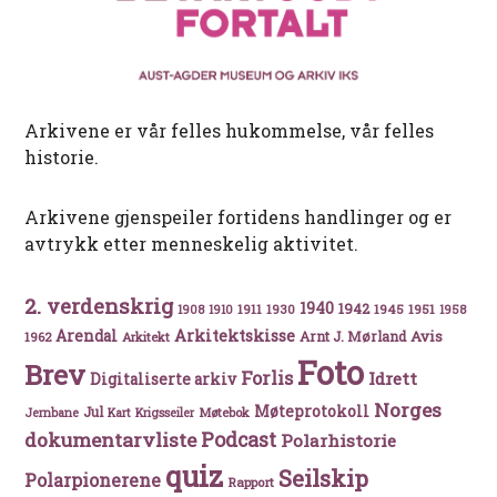
Arkivene er vår felles hukommelse, vår felles
historie.
Arkivene gjenspeiler fortidens handlinger og er
avtrykk etter menneskelig aktivitet.
2. verdenskrig
1940
1942
1911
1930
1945
1951
1908
1910
1958
Arkitektskisse
Arendal
Avis
Arnt J. Mørland
1962
Arkitekt
Foto
Brev
Forlis
Idrett
Digitaliserte arkiv
Norges
Møteprotokoll
Jul
Møtebok
Jernbane
Kart
Krigsseiler
Podcast
dokumentarvliste
Polarhistorie
quiz
Seilskip
Polarpionerene
Rapport