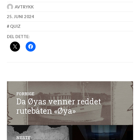
AVTRYKK
25. JUNI 2024
QUIZ
DEL DETTE:
Innleggsnavigasjon
FORRIGE
Da Øyas venner reddet
Forrige
innlegg:
rutebåten «Øya»
NESTE