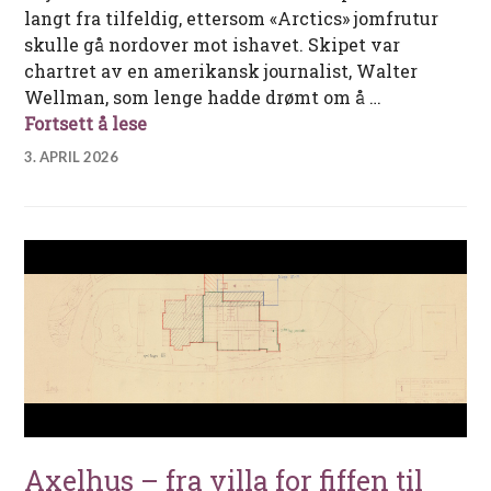
langt fra tilfeldig, ettersom «Arctics» jomfrutur
skulle gå nordover mot ishavet. Skipet var
chartret av en amerikansk journalist, Walter
Wellman, som lenge hadde drømt om å …
Med «Arctic» og Walter Wellman på po
Fortsett å lese
3. APRIL 2026
Axelhus – fra villa for fiffen til