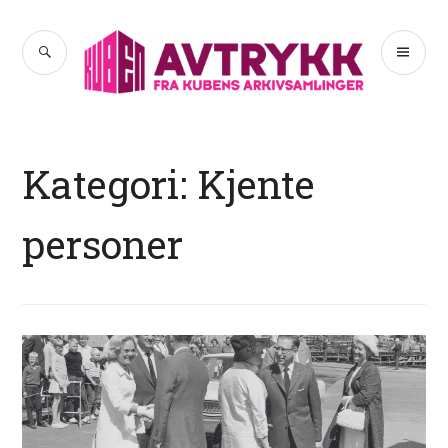
Hopp
til
SØK
PR
Avtrykk
innhold
ME
Kategori:
Kjente
personer