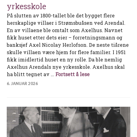
yrkesskole
På slutten av 1800-tallet ble det bygget flere
herskaplige villaer i Strømsbuåsen ved Arendal.
En av villaene ble omtalt som Axelhus. Navnet
fikk huset etter dets eier – forretningsmann og
banksjef Axel Nicolay Herlofson. De neste tiårene
skulle villaen være hjem for flere familier. I 1951
fikk imidlertid huset en ny rolle. Da ble nemlig
Axelhus Arendals nye yrkesskole. Axelhus skal
Axelhus – fra villa 
ha blitt tegnet av …
Fortsett å lese
6. JANUAR 2026