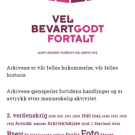
Arkivene er vår felles hukommelse, vår felles
historie.
Arkivene gjenspeiler fortidens handlinger og er
avtrykk etter menneskelig aktivitet.
2. verdenskrig
1940
1942
1911
1930
1945
1951
1908
1910
1958
Arkitektskisse
Arendal
Avis
Arnt J. Mørland
1962
Arkitekt
Foto
Brev
Forlis