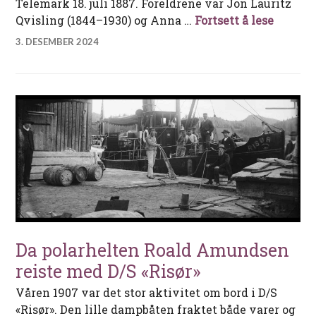
Telemark 18. juli 1887. Foreldrene var Jon Lauritz
Vidkun 
Qvisling (1844–1930) og Anna …
Fortsett å lese
3. DESEMBER 2024
Da polarhelten Roald Amundsen
reiste med D/S «Risør»
Våren 1907 var det stor aktivitet om bord i D/S
«Risør». Den lille dampbåten fraktet både varer og