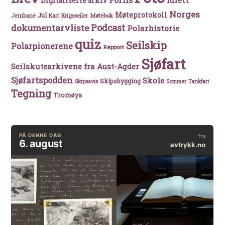
Idrett
Digitaliserte arkiv
Norges
Møteprotokoll
Jul
Møtebok
Jernbane
Kart
Krigsseiler
Podcast
dokumentarvliste
Polarhistorie
quiz
Seilskip
Polarpionerene
Rapport
Sjøfart
Seilskutearkivene fra Aust-Agder
Sjøfartspodden
Skole
Skipsbygging
Skipsavis
Sommer
Tankfart
Tegning
Tromøya