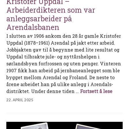
Kristofer Uppdal –
Arbeiderdikteren som var
anleggsarbeider på
Arendalsbanen
I slutten av 1906 ankom den 28 år gamle Kristofer
Uppdal (1878–1961) Arendal på jakt etter arbeid.
Jobbjakten gav til å begynne med lite resultat og
Uppdal tilbrakte jule- og nyttårshelgen i
sørlandsbyen forfrossen og uten penger. Vinteren
1907 fikk han arbeid på jernbaneanlegget som ble
bygget mellom Arendal og Froland. De neste to
årene arbeidet han på ulike anlegg i Arendals-
Kristo
distriktet. Under denne tiden …
Fortsett å lese
22. APRIL 2025