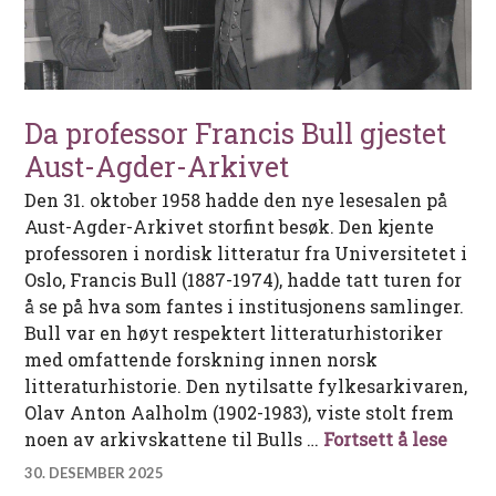
Da professor Francis Bull gjestet
Aust-Agder-Arkivet
Den 31. oktober 1958 hadde den nye lesesalen på
Aust-Agder-Arkivet storfint besøk. Den kjente
professoren i nordisk litteratur fra Universitetet i
Oslo, Francis Bull (1887-1974), hadde tatt turen for
å se på hva som fantes i institusjonens samlinger.
Bull var en høyt respektert litteraturhistoriker
med omfattende forskning innen norsk
litteraturhistorie. Den nytilsatte fylkesarkivaren,
Olav Anton Aalholm (1902-1983), viste stolt frem
Da pr
noen av arkivskattene til Bulls …
Fortsett å lese
30. DESEMBER 2025