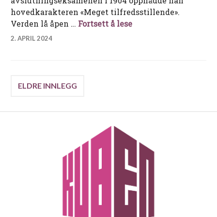
avslutningseksamenen i 1904 oppnådde han
hovedkarakteren «Meget tilfredsstillende».
Finn Lützow-Holm – p
Verden lå åpen …
Fortsett å lese
2. APRIL 2024
Innleggnavigasjon
ELDRE INNLEGG