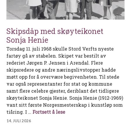
Skipsdåp med skøyteikonet
Sonja Henie
Torsdag 11. juli 1968 skulle Stord Verfts nyeste
fartøy gå av stabelen. Skipet var bestilt av
rederiet Jørgen P. Jensen i Arendal. Flere
skipsredere og andre næringslivstopper hadde
møtt opp for å overvære begivenheten. Til stede
var også representanter for stat og kommune
samt flere celebre gjester, deriblant det tidligere
skøyteikonet Sonja Henie. Sonja Henie (1912-1969)
vant sitt første Norgesmesterskap i kunstløp som
Skipsdåp med skøyteikonet
tiåring. I …
Fortsett å lese
14. JULI 2026