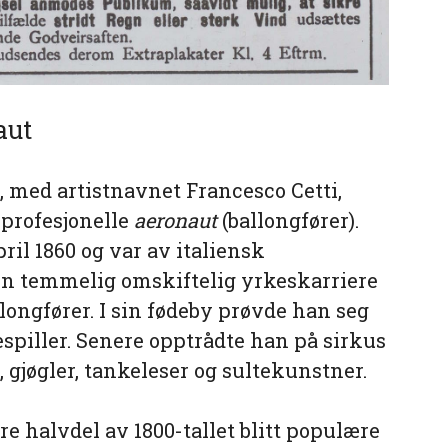
aut
, med artistnavnet Francesco Cetti,
 profesjonelle
aeronaut
(ballongfører).
pril 1860 og var av italiensk
en temmelig omskiftelig yrkeskarriere
longfører. I sin fødeby prøvde han seg
piller. Senere opptrådte han på sirkus
r, gjøgler, tankeleser og sultekunstner.
e halvdel av 1800-tallet blitt populære