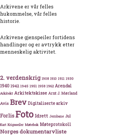
Arkivene er vår felles
hukommelse, vår felles
historie.
Arkivene gjenspeiler fortidens
handlinger og er avtrykk etter
menneskelig aktivitet.
2. verdenskrig
1911
1930
1908
1910
1940
1942
Arendal
1945
1951
1962
1958
Arkitektskisse
Arnt J. Mørland
Arkitekt
Brev
Avis
Digitaliserte arkiv
Foto
Forlis
Idrett
Jul
Jernbane
Møteprotokoll
Møtebok
Kart
Krigsseiler
Norges dokumentarvliste