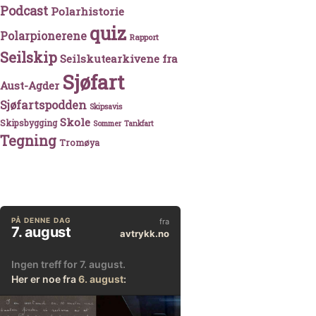
Podcast
Polarhistorie
quiz
Polarpionerene
Rapport
Seilskip
Seilskutearkivene fra
Sjøfart
Aust-Agder
Sjøfartspodden
Skipsavis
Skole
Skipsbygging
Sommer
Tankfart
Tegning
Tromøya