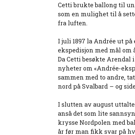
Cetti brukte ballong til 
som en mulighet til å set
fra luften.
I juli 1897 la Andrée ut på 
ekspedisjon med mål om 
Da Cetti besøkte Arendal i
nyheter om «Andrée-eksped
sammen med to andre, tat
nord på Svalbard – og sid
I slutten av august uttalte
anså det som lite sannsyn
krysse Nordpolen med ballo
år før man fikk svar på h