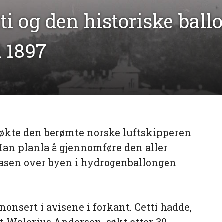
ti og den historiske ball
i 1897
søkte den berømte norske luftskipperen
Han planla å gjennomføre den aller
lasen over byen i hydrogenballongen
onsert i avisene i forkant. Cetti hadde,
 Walerius Andersen, søkt etter 30