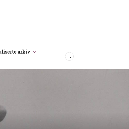
aliserte arkiv
SØK