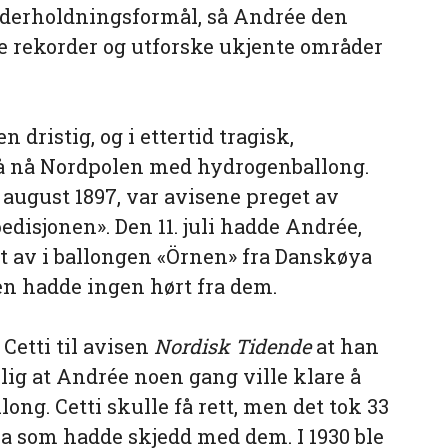
underholdningsformål, så Andrée den
te rekorder og utforske ukjente områder
en dristig, og i ettertid tragisk,
å nå Nordpolen med hydrogenballong.
 august 1897, var avisene preget av
isjonen». Den 11. juli hadde Andrée,
t av i ballongen «Örnen» fra Danskøya
en hadde ingen hørt fra dem.
 Cetti til avisen
Nordisk Tidende
at han
lig at Andrée noen gang ville klare å
ng. Cetti skulle få rett, men det tok 33
va som hadde skjedd med dem. I 1930 ble