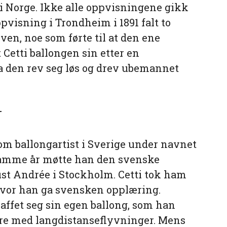
 i Norge. Ikke alle oppvisningene gikk
pvisning i Trondheim i 1891 falt to
ven, noe som førte til at den ene
Cetti ballongen sin etter en
da den rev seg løs og drev ubemannet
r
 som ballongartist i Sverige under navnet
samme år møtte han den svenske
t Andrée i Stockholm. Cetti tok ham
hvor han ga svensken opplæring.
kaffet seg sin egen ballong, som han
ere med langdistanseflyvninger. Mens