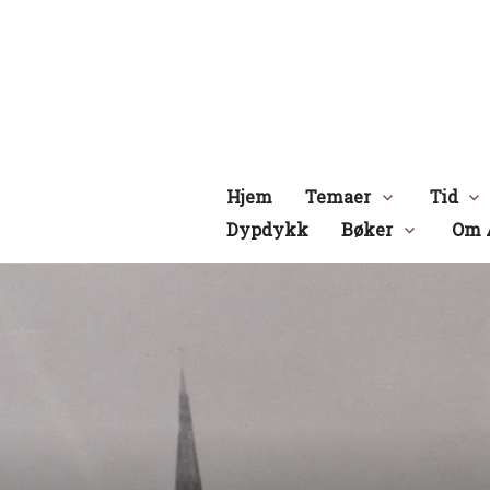
Hopp
til
innhold
Hjem
Temaer
Tid
Dypdykk
Bøker
Om 