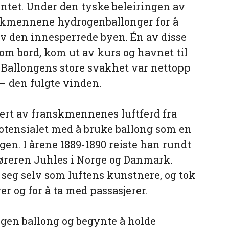
ntet. Under den tyske beleiringen av
anskmennene hydrogenballonger for å
av den innesperrede byen. Én av disse
m bord, kom ut av kurs og havnet til
k. Ballongens store svakhet var nettopp
– den fulgte vinden.
rert av franskmennenes luftferd fra
 potensialet med å bruke ballong som en
en. I årene 1889-1890 reiste han rundt
øreren Juhles i Norge og Danmark.
 seg selv som luftens kunstnere, og tok
er og for å ta med passasjerer.
 egen ballong og begynte å holde