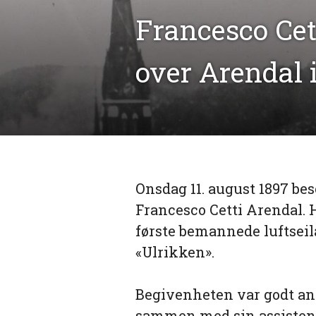
Francesco Cet
over Arendal 
Onsdag 11. august 1897 be
Francesco Cetti Arendal. 
første bemannede luftsei
«Ulrikken».
Begivenheten var godt ann
sammen med sin assistent