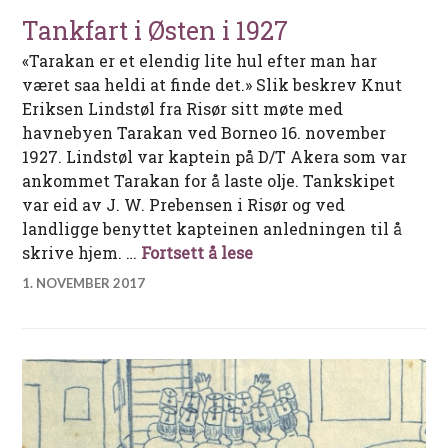
Tankfart i Østen i 1927
«Tarakan er et elendig lite hul efter man har
været saa heldi at finde det.» Slik beskrev Knut
Eriksen Lindstøl fra Risør sitt møte med
havnebyen Tarakan ved Borneo 16. november
1927. Lindstøl var kaptein på D/T Akera som var
ankommet Tarakan for å laste olje. Tankskipet
var eid av J. W. Prebensen i Risør og ved
landligge benyttet kapteinen anledningen til å
Tankfart i Østen i 1927
skrive hjem. …
Fortsett å lese
1. NOVEMBER 2017