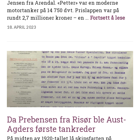
Jensen fra Arendal. «Petter» var en moderne
motortanker på 14 750 dvt. Prislappen var på
M/T «P
rundt 2,7 millioner kroner – en …
Fortsett å lese
18. APRIL 2023
Da Prebensen fra Risør ble Aust-
Agders første tankreder
På midten av 1920-tallet lå skipsfarten på