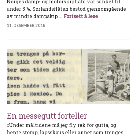
Norges damp- og motorskipflåte var sunket til
under 5 %. Sørlandsflåten bestod gjennomgående
J. P. Jensen – 
av mindre dampskip …
Fortsett å lese
11. DESEMBER 2018
En messegutt forteller
«Under måltidene må jeg fly rek for gutta, og
hente stomp, lapsskaus eller annet som trenges