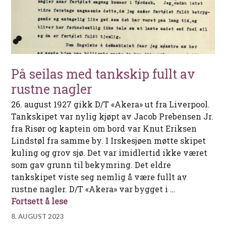
På seilas med tankskip fullt av
rustne nagler
26. august 1927 gikk D/T «Akera» ut fra Liverpool.
Tankskipet var nylig kjøpt av Jacob Prebensen Jr.
fra Risør og kaptein om bord var Knut Eriksen
Lindstøl fra samme by. I Irskesjøen møtte skipet
kuling og grov sjø. Det var imidlertid ikke været
som gav grunn til bekymring. Det eldre
tankskipet viste seg nemlig å være fullt av
rustne nagler. D/T «Akera» var bygget i …
På seilas med tankskip fullt av rustne 
Fortsett å lese
8. AUGUST 2023