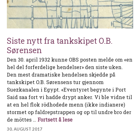
Siste nytt fra tankskipet O.B.
Sørensen
Den 30. april 1932 kunne OBS posten melde om «en
hel del forferdelige hendelser» den siste uken.
Den mest dramatiske hendelsen skjedde på
tankskipet O.B. Sørensens tur gjennom
Suezkanalen i Egypt. «Eventyret begynte i Port
Said saa fort vi hadde drypt anker. Vi ble vidne til
at en hel flok rödhodede menn (ikke indianere)
stormet op faldrepstrappen og op til undre bro der
Siste nytt fra tankskipet O
de möttes …
Fortsett å lese
30. AUGUST 2017