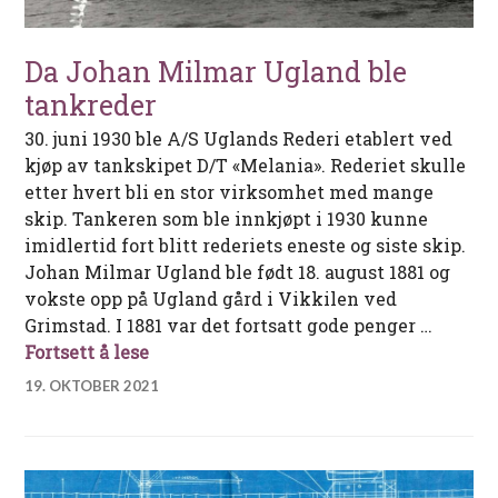
Da Johan Milmar Ugland ble
tankreder
30. juni 1930 ble A/S Uglands Rederi etablert ved
kjøp av tankskipet D/T «Melania». Rederiet skulle
etter hvert bli en stor virksomhet med mange
skip. Tankeren som ble innkjøpt i 1930 kunne
imidlertid fort blitt rederiets eneste og siste skip.
Johan Milmar Ugland ble født 18. august 1881 og
vokste opp på Ugland gård i Vikkilen ved
Grimstad. I 1881 var det fortsatt gode penger …
Da Johan Milmar Ugland ble tankreder
Fortsett å lese
19. OKTOBER 2021