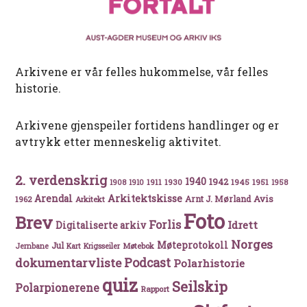
Arkivene er vår felles hukommelse, vår felles
historie.
Arkivene gjenspeiler fortidens handlinger og er
avtrykk etter menneskelig aktivitet.
2. verdenskrig
1940
1942
1911
1930
1945
1951
1908
1910
1958
Arkitektskisse
Arendal
Avis
Arnt J. Mørland
1962
Arkitekt
Foto
Brev
Forlis
Idrett
Digitaliserte arkiv
Norges
Møteprotokoll
Jul
Møtebok
Jernbane
Kart
Krigsseiler
Podcast
dokumentarvliste
Polarhistorie
quiz
Seilskip
Polarpionerene
Rapport