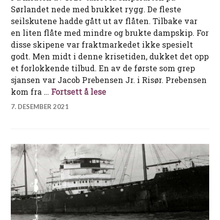
Sørlandet nede med brukket rygg. De fleste
seilskutene hadde gått ut av flåten. Tilbake var
en liten flåte med mindre og brukte dampskip. For
disse skipene var fraktmarkedet ikke spesielt
godt. Men midt i denne krisetiden, dukket det opp
et forlokkende tilbud. En av de første som grep
sjansen var Jacob Prebensen Jr. i Risør. Prebensen
Da Prebensen fra Risør ble A
kom fra …
Fortsett å lese
7. DESEMBER 2021