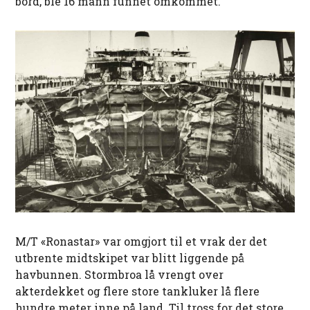
bord, ble 16 mann funnet omkommet.
M/T «Ronastar» var omgjort til et vrak der det
utbrente midtskipet var blitt liggende på
havbunnen. Stormbroa lå vrengt over
akterdekket og flere store tankluker lå flere
hundre meter inne på land. Til tross for det store