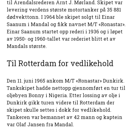
til Arendalsrederen Arnt J. Mørland. Skipet var
levering verdens største motortanker på 35 881
dødvekttonn. I 1964 ble skipet solgt til Einar
Saanum i Mandal og fikk navnet M/T «Ronastar».
Einar Saanum startet opp rederi i 1936 og i løpet
av 1950- og 1960-tallet var rederiet blitt et av
Mandals største.
Til Rotterdam for vedlikehold
Den 11. juni 1965 ankom M/T «Ronastar» Dunkirk.
Tankskipet hadde nettopp gjennomført en tur til
oljebyen Bonny i Nigeria. Etter lossing av olje i
Dunkirk gikk turen videre til Rotterdam der
skipet skulle settes i dokk for vedlikehold.
Tankeren var bemannet av 42 mann og kaptein
var Olaf Jansen fra Mandal.