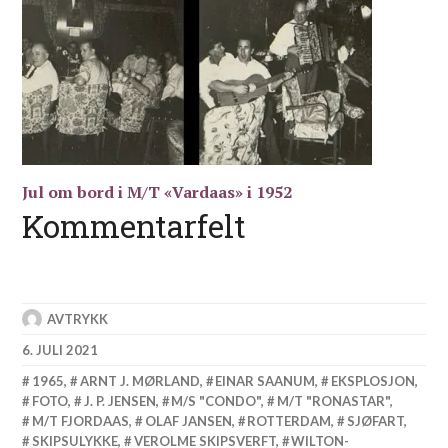
Jul om bord i M/T «Vardaas» i 1952
Kommentarfelt
AVTRYKK
6. JULI 2021
1965
,
ARNT J. MØRLAND
,
EINAR SAANUM
,
EKSPLOSJON
,
FOTO
,
J. P. JENSEN
,
M/S "CONDO"
,
M/T "RONASTAR"
,
M/T FJORDAAS
,
OLAF JANSEN
,
ROTTERDAM
,
SJØFART
,
SKIPSULYKKE
,
VEROLME SKIPSVERFT
,
WILTON-