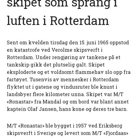
skipet som sprang i
luften i Rotterdam
Sent om kvelden tirsdag den 15. juni 1965 oppstod
en katastrofe ved Verolme skipsverft i
Rotterdam. Under rengjøring av tankene på et
tankskip gikk det plutselig galt. Skipet
eksploderte og et voldsomt flammehav slo opp fra
fartøyet. Tusenvis av mennesker i Rotterdam
flyktet ut i gatene og vindusruter ble knust i
landsbyer flere kilometer unna. Skipet var M/T
«Ronastar» fra Mandal og om bord var blant annet
kaptein Olaf Jansen, hans kone og deres tre barn.
M/T «Ronastar» ble bygget i 1957 ved Eriksberg
skipsverft i Sverige og levert som M/T «Fjordaas»