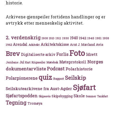
historie.
Arkivene gjenspeiler fortidens handlinger og er
avtrykk etter menneskelig aktivitet.
2. verdenskrig
1940
1942
1911
1930
1945
1951
1908
1910
1958
Arkitektskisse
Arendal
Avis
Arnt J. Mørland
1962
Arkitekt
Foto
Brev
Forlis
Idrett
Digitaliserte arkiv
Norges
Møteprotokoll
Jul
Møtebok
Jernbane
Kart
Krigsseiler
Podcast
dokumentarvliste
Polarhistorie
quiz
Seilskip
Polarpionerene
Rapport
Sjøfart
Seilskutearkivene fra Aust-Agder
Sjøfartspodden
Skole
Skipsbygging
Skipsavis
Sommer
Tankfart
Tegning
Tromøya