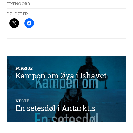
FEYENOORD
DEL DETTE:
Innleggsnavigasjon
FORRIGE
Kampen om Øya i Ishavet
Forrige
innlegg:
NESTE
En setesdøl i Antarktis
Neste
innlegg: