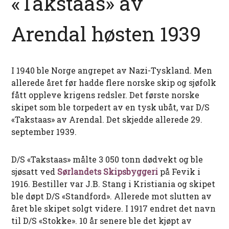
«Takstaas» av
Arendal høsten 1939
I 1940 ble Norge angrepet av Nazi-Tyskland. Men
allerede året før hadde flere norske skip og sjøfolk
fått oppleve krigens redsler. Det første norske
skipet som ble torpedert av en tysk ubåt, var D/S
«Takstaas» av Arendal. Det skjedde allerede 29.
september 1939.
D/S «Takstaas» målte 3 050 tonn dødvekt og ble
sjøsatt ved
Sørlandets Skipsbyggeri
på Fevik i
1916. Bestiller var J.B. Stang i Kristiania og skipet
ble døpt D/S «Standford». Allerede mot slutten av
året ble skipet solgt videre. I 1917 endret det navn
til D/S «Stokke». 10 år senere ble det kjøpt av