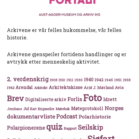
Arkivene er vår felles hukommelse, vår felles
historie.
Arkivene gjenspeiler fortidens handlinger og er
avtrykk etter menneskelig aktivitet.
2. verdenskrig
1940
1942
1911
1930
1945
1951
1908
1910
1958
Arkitektskisse
Arendal
Avis
Arnt J. Mørland
1962
Arkitekt
Foto
Brev
Forlis
Idrett
Digitaliserte arkiv
Norges
Møteprotokoll
Jul
Møtebok
Jernbane
Kart
Krigsseiler
Podcast
dokumentarvliste
Polarhistorie
quiz
Seilskip
Polarpionerene
Rapport
Sjøfart