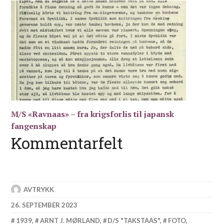
M/S «Ravnaas» – fra krigsforlis til japansk
fangenskap
Kommentarfelt
AVTRYKK
26. SEPTEMBER 2023
1939
,
ARNT J. MØRLAND
,
D/S "TAKSTAAS"
,
FOTO
,