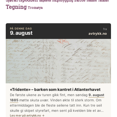
Skole
Skipsbygging
Skipsavis
Sommer
Tankfart
Tegning
Tromøya