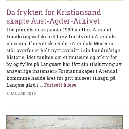
Da frykten for Kristiansand
skapte Aust-Agder-Arkivet
I begynnelsen av januar 1939 mottok Arendal
Forsikringsselskab et brev fra styret i Arendals
museum. I brevet skrev de: «Arendals Museum
står overfor et helt nytt avsnitt i sin hundreårige
historie, idet tanken om et museum og arkiv for
by og fylke på Langsæv har fått sin tilslutning av
ansvarlige instanser.» Formannskapet i Arendal
kommune hadde året før gitt museet tilsagn på
Da frykten for Kristi
Langsæ gård i …
Fortsett å lese
8. JANUAR 2019