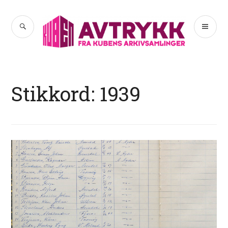
Hopp
til
SØK
PR
Avtrykk
innhold
ME
Stikkord:
1939