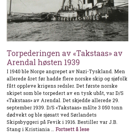
Torpederingen av «Takstaas» av
Arendal høsten 1939
I 1940 ble Norge angrepet av Nazi-Tyskland. Men
allerede året før hadde flere norske skip og sjøfolk
fått oppleve krigens redsler. Det første norske
skipet som ble torpedert av en tysk ubåt, var D/S
«Takstaas» av Arendal. Det skjedde allerede 29.
september 1939. D/S «Takstaas» målte 3 050 tonn
dødvekt og ble sjøsatt ved Sørlandets
Skipsbyggeri på Fevik i 1916. Bestiller var J.B.
Torpederingen av «
Stang i Kristiania …
Fortsett å lese