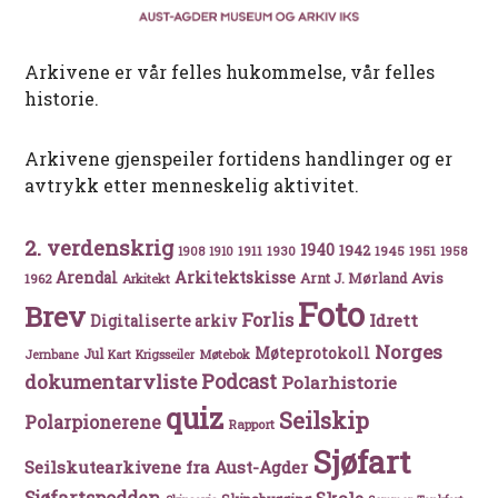
Arkivene er vår felles hukommelse, vår felles
historie.
Arkivene gjenspeiler fortidens handlinger og er
avtrykk etter menneskelig aktivitet.
2. verdenskrig
1940
1942
1911
1930
1945
1951
1908
1910
1958
Arkitektskisse
Arendal
Avis
Arnt J. Mørland
1962
Arkitekt
Foto
Brev
Forlis
Idrett
Digitaliserte arkiv
Norges
Møteprotokoll
Jul
Møtebok
Jernbane
Kart
Krigsseiler
Podcast
dokumentarvliste
Polarhistorie
quiz
Seilskip
Polarpionerene
Rapport
Sjøfart
Seilskutearkivene fra Aust-Agder
Sjøfartspodden