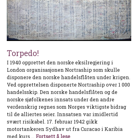
Torpedo!
I 1940 opprettet den norske eksilregjering i
London organisasjonen Nortraship som skulle
disponere den norske handelsflåten under krigen.
Ved opprettelsen disponerte Nortraship over 1 000
handelsskip. Den norske handelsflåten og de
norske sjøfolkenes innsats under den andre
verdenskrig regnes som Norges viktigste bidrag
til de alliertes seier. Innsatsen var imidlertid
svært risikabel. 17. februar 1942 gikk
motortankeren Sydhav ut fra Curacao i Karibia
Torpedo!
med kurs …
Fortsett å lese