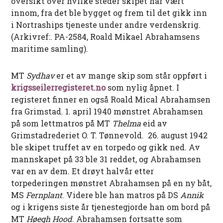
oversikt over hvilke steder skipet har vært
innom, fra det ble bygget og frem til det gikk inn
i Nortraships tjeneste under andre verdenskrig.
(Arkivref:. PA-2584, Roald Mikael Abrahamsens
maritime samling).
MT
Sydhav
er et av mange skip som står oppført i
krigsseilerregisteret.no
som nylig åpnet. I
registeret finner en også Roald Mical Abrahamsen
fra Grimstad. 1. april 1940 mønstret Abrahamsen
på som lettmatros på MT
Thelma
eid av
Grimstadrederiet O. T. Tønnevold. 26. august 1942
ble skipet truffet av en torpedo og gikk ned. Av
mannskapet på 33 ble 31 reddet, og Abrahamsen
var en av dem. Et drøyt halvår etter
torpederingen mønstret Abrahamsen på en ny båt,
MS
Fernplant
. Videre ble han matros på DS
Annik
og i krigens siste år tjenestegjorde han om bord på
MT
Høegh Hood
. Abrahamsen fortsatte som