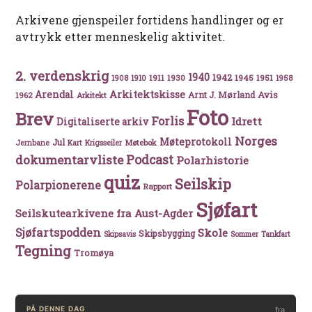
Arkivene gjenspeiler fortidens handlinger og er
avtrykk etter menneskelig aktivitet.
2. verdenskrig
1940
1942
1911
1930
1945
1951
1908
1910
1958
Arkitektskisse
Arendal
Avis
Arnt J. Mørland
1962
Arkitekt
Foto
Brev
Forlis
Idrett
Digitaliserte arkiv
Norges
Møteprotokoll
Jul
Møtebok
Jernbane
Kart
Krigsseiler
Podcast
dokumentarvliste
Polarhistorie
quiz
Seilskip
Polarpionerene
Rapport
Sjøfart
Seilskutearkivene fra Aust-Agder
Sjøfartspodden
Skole
Skipsbygging
Skipsavis
Sommer
Tankfart
Tegning
Tromøya