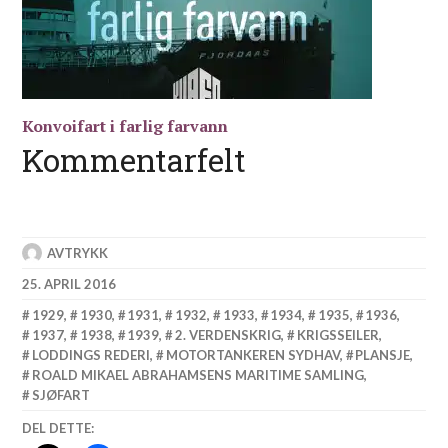
Konvoifart i farlig farvann
Kommentarfelt
AVTRYKK
25. APRIL 2016
1929
,
1930
,
1931
,
1932
,
1933
,
1934
,
1935
,
1936
,
1937
,
1938
,
1939
,
2. VERDENSKRIG
,
KRIGSSEILER
,
LODDINGS REDERI
,
MOTORTANKEREN SYDHAV
,
PLANSJE
,
ROALD MIKAEL ABRAHAMSENS MARITIME SAMLING
,
SJØFART
DEL DETTE: