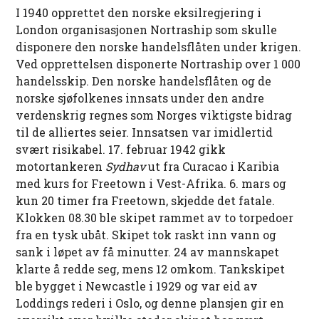
I 1940 opprettet den norske eksilregjering i
London organisasjonen Nortraship som skulle
disponere den norske handelsflåten under krigen.
Ved opprettelsen disponerte Nortraship over 1 000
handelsskip. Den norske handelsflåten og de
norske sjøfolkenes innsats under den andre
verdenskrig regnes som Norges viktigste bidrag
til de alliertes seier. Innsatsen var imidlertid
svært risikabel. 17. februar 1942 gikk
motortankeren
Sydhav
ut fra Curacao i Karibia
med kurs for Freetown i Vest-Afrika. 6. mars og
kun 20 timer fra Freetown, skjedde det fatale.
Klokken 08.30 ble skipet rammet av to torpedoer
fra en tysk ubåt. Skipet tok raskt inn vann og
sank i løpet av få minutter. 24 av mannskapet
klarte å redde seg, mens 12 omkom. Tankskipet
ble bygget i Newcastle i 1929 og var eid av
Loddings rederi i Oslo, og denne plansjen gir en