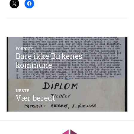
Innleggsnavigasjon
FORRIGE
Bare ikke Birkenes
Forrige
innlegg:
kommune
NESTE
Vær beredt
Neste
innlegg: