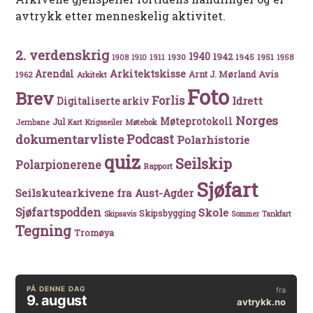
avtrykk etter menneskelig aktivitet.
2. verdenskrig
1940
1942
1911
1930
1945
1951
1908
1910
1958
Arkitektskisse
Arendal
Avis
Arnt J. Mørland
1962
Arkitekt
Foto
Brev
Forlis
Idrett
Digitaliserte arkiv
Norges
Møteprotokoll
Jul
Møtebok
Jernbane
Kart
Krigsseiler
Podcast
dokumentarvliste
Polarhistorie
quiz
Seilskip
Polarpionerene
Rapport
Sjøfart
Seilskutearkivene fra Aust-Agder
Sjøfartspodden
Skole
Skipsbygging
Skipsavis
Sommer
Tankfart
Tegning
Tromøya