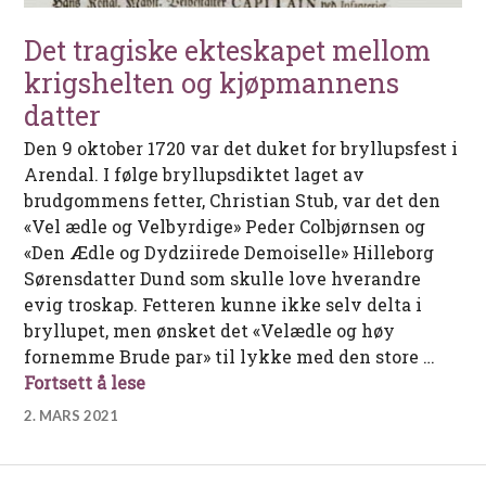
Det tragiske ekteskapet mellom
krigshelten og kjøpmannens
datter
Den 9 oktober 1720 var det duket for bryllupsfest i
Arendal. I følge bryllupsdiktet laget av
brudgommens fetter, Christian Stub, var det den
«Vel ædle og Velbyrdige» Peder Colbjørnsen og
«Den Ædle og Dydziirede Demoiselle» Hilleborg
Sørensdatter Dund som skulle love hverandre
evig troskap. Fetteren kunne ikke selv delta i
bryllupet, men ønsket det «Velædle og høy
fornemme Brude par» til lykke med den store …
Det tragiske ekteskapet mellom krigs
Fortsett å lese
2. MARS 2021