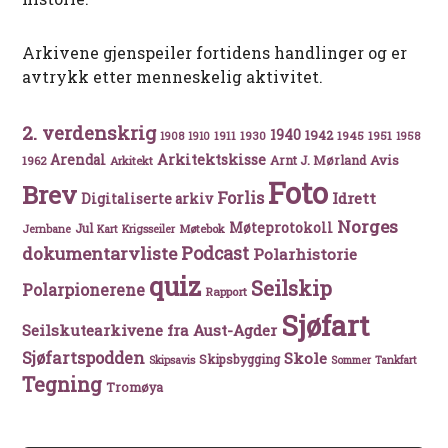
Arkivene gjenspeiler fortidens handlinger og er
avtrykk etter menneskelig aktivitet.
2. verdenskrig
1940
1942
1911
1930
1945
1951
1908
1910
1958
Arkitektskisse
Arendal
Avis
Arnt J. Mørland
1962
Arkitekt
Foto
Brev
Forlis
Idrett
Digitaliserte arkiv
Norges
Møteprotokoll
Jul
Møtebok
Jernbane
Kart
Krigsseiler
Podcast
dokumentarvliste
Polarhistorie
quiz
Seilskip
Polarpionerene
Rapport
Sjøfart
Seilskutearkivene fra Aust-Agder
Sjøfartspodden
Skole
Skipsbygging
Skipsavis
Sommer
Tankfart
Tegning
Tromøya