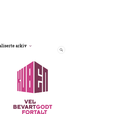
aliserte arkiv
SØK