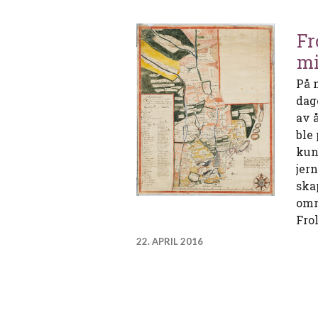
Fr
mi
På 
dag
av 
ble
kun
jer
ska
omr
Fro
22. APRIL 2016