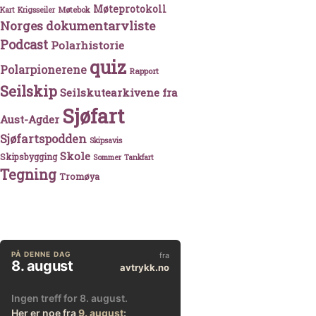
Møteprotokoll
Møtebok
Kart
Krigsseiler
Norges dokumentarvliste
Podcast
Polarhistorie
quiz
Polarpionerene
Rapport
Seilskip
Seilskutearkivene fra
Sjøfart
Aust-Agder
Sjøfartspodden
Skipsavis
Skole
Skipsbygging
Sommer
Tankfart
Tegning
Tromøya