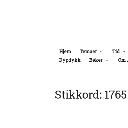
Hopp
til
innhold
Hjem
Temaer
Tid
Dypdykk
Bøker
Om 
Stikkord:
1765