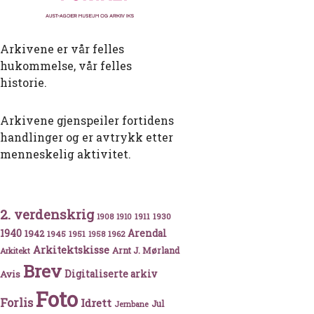
Arkivene er vår felles
hukommelse, vår felles
historie.
Arkivene gjenspeiler fortidens
handlinger og er avtrykk etter
menneskelig aktivitet.
2. verdenskrig
st-Agders midtpunkt
1911
1930
1908
1910
1940
1942
Arendal
1945
1951
1962
1958
Arkitektskisse
Arnt J. Mørland
Arkitekt
Brev
Avis
Digitaliserte arkiv
Foto
Forlis
Idrett
Jul
Jernbane