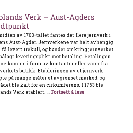
olands Verk – Aust-Agders
dtpunkt
midten av 1700-tallet fantes det flere jernverk i
ens Aust-Agder. Jernverkene var helt avhengig
å få levert trekull, og bønder omkring jernverket
 pålagt leveringsplikt mot betaling. Betalingen
ne komme i form av kontanter eller varer fra
nverkets butikk. Etableringen av et jernverk
pte på mange måter et avgrenset marked, og
ådet ble kalt for en cirkumferens. I 1763 ble
Frolands Verk – Au
lands Verk etablert. …
Fortsett å lese