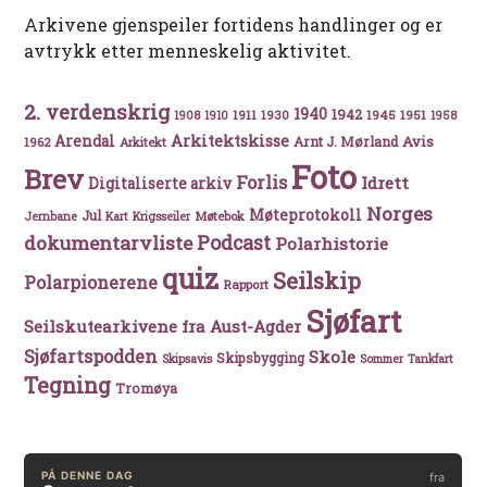
Arkivene gjenspeiler fortidens handlinger og er
avtrykk etter menneskelig aktivitet.
2. verdenskrig
1940
1942
1911
1930
1945
1951
1908
1910
1958
Arkitektskisse
Arendal
Avis
Arnt J. Mørland
1962
Arkitekt
Foto
Brev
Forlis
Idrett
Digitaliserte arkiv
Norges
Møteprotokoll
Jul
Møtebok
Jernbane
Kart
Krigsseiler
Podcast
dokumentarvliste
Polarhistorie
quiz
Seilskip
Polarpionerene
Rapport
Sjøfart
Seilskutearkivene fra Aust-Agder
Sjøfartspodden
Skole
Skipsbygging
Skipsavis
Sommer
Tankfart
Tegning
Tromøya