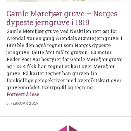
Gamle Mørefjær gruve – Norges
dypeste jerngruve i 1819
Gamle Mørefjær gruve ved Neskilen rett øst for
Arendal var en gang Arendals største jerngruve. I
1819 ble den også regnet som Norges dypeste
jerngruve. Dette året målte gruven 180 meter.
Peder Post var bestyrer for Gamle Mørefjær gruve
og i 1814 fikk han tegnet et kart over Mørefjær
gruve. På kartet tegnet han gruven fra
forskjellige perspektiver med oversiktskart over
gruveområdet, tverrprofil og tegning …
Gamle Mørefjær gruve – Norges dypeste
Fortsett å lese
5. FEBRUAR 2019