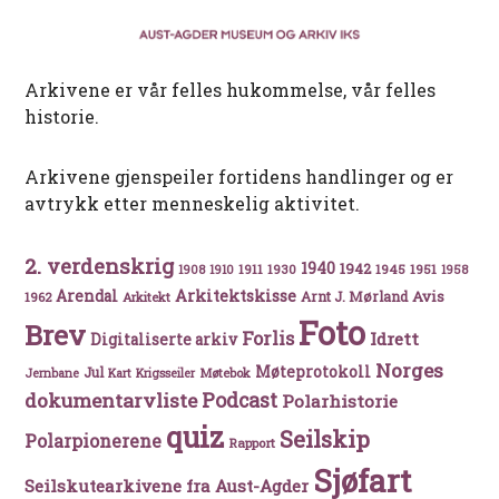
Arkivene er vår felles hukommelse, vår felles
historie.
Arkivene gjenspeiler fortidens handlinger og er
avtrykk etter menneskelig aktivitet.
2. verdenskrig
1940
1942
1911
1930
1945
1951
1908
1910
1958
Arkitektskisse
Arendal
Avis
Arnt J. Mørland
1962
Arkitekt
Foto
Brev
Forlis
Idrett
Digitaliserte arkiv
Norges
Møteprotokoll
Jul
Møtebok
Jernbane
Kart
Krigsseiler
Podcast
dokumentarvliste
Polarhistorie
quiz
Seilskip
Polarpionerene
Rapport
Sjøfart
Seilskutearkivene fra Aust-Agder