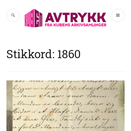
Hopp
til
SØK
PR
Avtrykk
innhold
ME
Stikkord:
1860