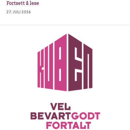
Fra Froland til Milwaukee med båt, hes
Fortsett å lese
27. JULI 2016