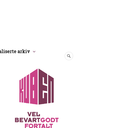
aliserte arkiv
SØK