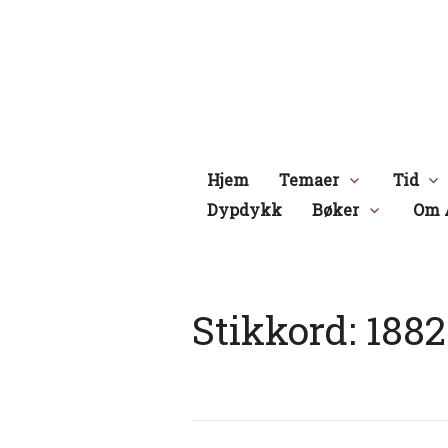
Hopp
til
innhold
Hjem
Temaer
Tid
Dypdykk
Bøker
Om 
Stikkord:
1882