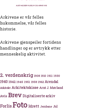
Arkivene er vår felles
hukommelse, vår felles
historie.
Arkivene gjenspeiler fortidens
handlinger og er avtrykk etter
menneskelig aktivitet.
stokt med Arendalsskuta «Viking»
2. verdenskrig
1911
1930
1908
1910
1940
1942
Arendal
1945
1951
1962
1958
Arkitektskisse
Arnt J. Mørland
Arkitekt
Brev
Avis
Digitaliserte arkiv
Foto
Forlis
Idrett
Jul
Jernbane