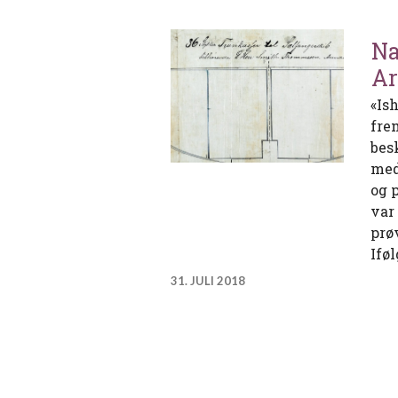
Na
Ar
«Ish
frem
bes
med
og 
var
prøv
Ifø
31. JULI 2018