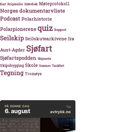
Møteprotokoll
Møtebok
Kart
Krigsseiler
Norges dokumentarvliste
Podcast
Polarhistorie
quiz
Polarpionerene
Rapport
Seilskip
Seilskutearkivene fra
Sjøfart
Aust-Agder
Sjøfartspodden
Skipsavis
Skole
Skipsbygging
Sommer
Tankfart
Tegning
Tromøya