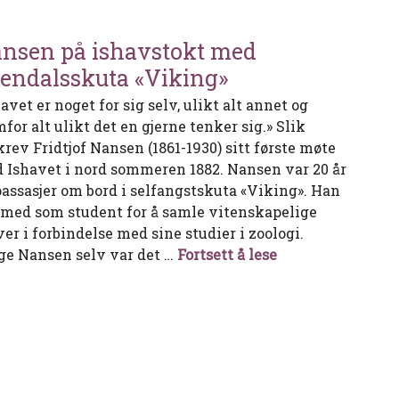
nsen på ishavstokt med
endalsskuta «Viking»
avet er noget for sig selv, ulikt alt annet og
for alt ulikt det en gjerne tenker sig.» Slik
krev Fridtjof Nansen (1861-1930) sitt første møte
 Ishavet i nord sommeren 1882. Nansen var 20 år
passasjer om bord i selfangstskuta «Viking». Han
 med som student for å samle vitenskapelige
er i forbindelse med sine studier i zoologi.
Nansen på ishav
lge Nansen selv var det …
Fortsett å lese