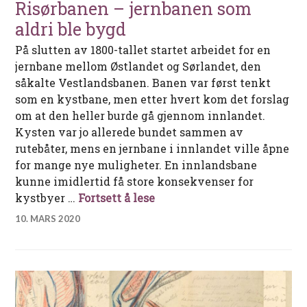
Risørbanen – jernbanen som
aldri ble bygd
På slutten av 1800-tallet startet arbeidet for en
jernbane mellom Østlandet og Sørlandet, den
såkalte Vestlandsbanen. Banen var først tenkt
som en kystbane, men etter hvert kom det forslag
om at den heller burde gå gjennom innlandet.
Kysten var jo allerede bundet sammen av
rutebåter, mens en jernbane i innlandet ville åpne
for mange nye muligheter. En innlandsbane
kunne imidlertid få store konsekvenser for
Risørbanen – jernbanen som
kystbyer …
Fortsett å lese
10. MARS 2020