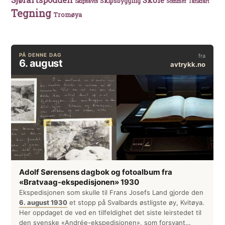
Skole
Skipsbygging
Skipsavis
Sommer
Tankfart
Tegning
Tromøya