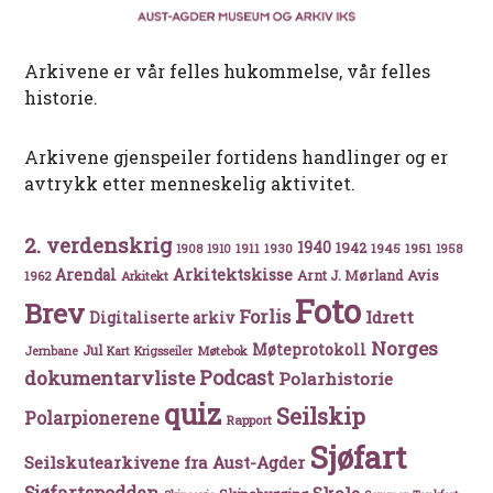
Arkivene er vår felles hukommelse, vår felles
historie.
Arkivene gjenspeiler fortidens handlinger og er
avtrykk etter menneskelig aktivitet.
2. verdenskrig
1940
1942
1911
1930
1945
1951
1908
1910
1958
Arkitektskisse
Arendal
Avis
Arnt J. Mørland
1962
Arkitekt
Foto
Brev
Forlis
Idrett
Digitaliserte arkiv
Norges
Møteprotokoll
Jul
Møtebok
Jernbane
Kart
Krigsseiler
Podcast
dokumentarvliste
Polarhistorie
quiz
Seilskip
Polarpionerene
Rapport
Sjøfart
Seilskutearkivene fra Aust-Agder
Sjøfartspodden