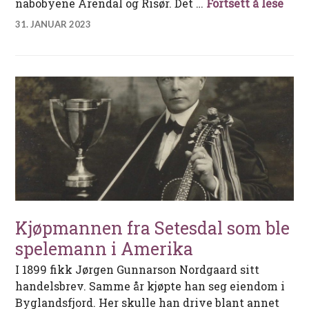
Tved
nabobyene Arendal og Risør. Det …
Fortsett å lese
31. JANUAR 2023
Kjøpmannen fra Setesdal som ble
spelemann i Amerika
I 1899 fikk Jørgen Gunnarson Nordgaard sitt
handelsbrev. Samme år kjøpte han seg eiendom i
Byglandsfjord. Her skulle han drive blant annet