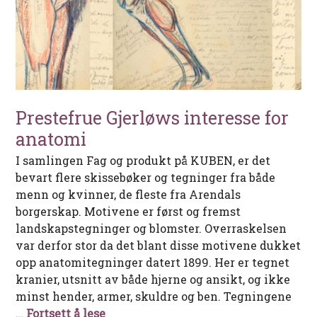
Prestefrue Gjerløws interesse for
anatomi
I samlingen Fag og produkt på KUBEN, er det
bevart flere skissebøker og tegninger fra både
menn og kvinner, de fleste fra Arendals
borgerskap. Motivene er først og fremst
landskapstegninger og blomster. Overraskelsen
var derfor stor da det blant disse motivene dukket
opp anatomitegninger datert 1899. Her er tegnet
kranier, utsnitt av både hjerne og ansikt, og ikke
minst hender, armer, skuldre og ben. Tegningene
Prestefrue Gjerløws interesse for an
…
Fortsett å lese