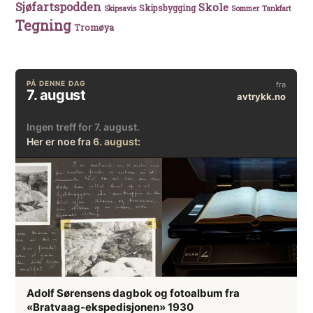
Sjøfartspodden
Skole
Skipsbygging
Skipsavis
Sommer
Tankfart
Tegning
Tromøya