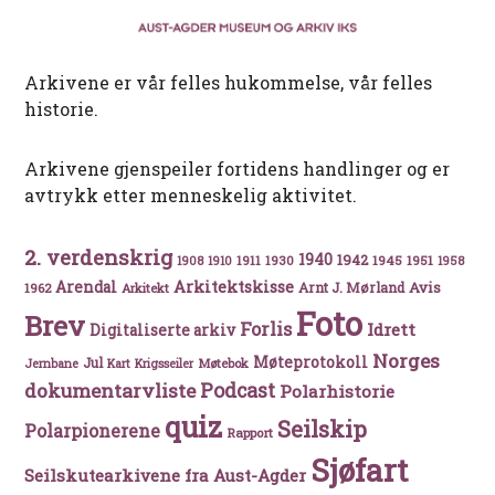
Arkivene er vår felles hukommelse, vår felles
historie.
Arkivene gjenspeiler fortidens handlinger og er
avtrykk etter menneskelig aktivitet.
2. verdenskrig
1940
1942
1911
1930
1945
1951
1908
1910
1958
Arkitektskisse
Arendal
Avis
Arnt J. Mørland
1962
Arkitekt
Foto
Brev
Forlis
Idrett
Digitaliserte arkiv
Norges
Møteprotokoll
Jul
Møtebok
Jernbane
Kart
Krigsseiler
Podcast
dokumentarvliste
Polarhistorie
quiz
Seilskip
Polarpionerene
Rapport
Sjøfart
Seilskutearkivene fra Aust-Agder