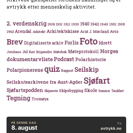
avtrykk etter menneskelig aktivitet.
2. verdenskrig
1940
1942
1911
1930
1945
1951
1908
1910
1958
Arkitektskisse
Arendal
Avis
Arnt J. Mørland
1962
Arkitekt
Foto
Brev
Forlis
Idrett
Digitaliserte arkiv
Norges
Møteprotokoll
Jul
Møtebok
Jernbane
Kart
Krigsseiler
Podcast
dokumentarvliste
Polarhistorie
quiz
Seilskip
Polarpionerene
Rapport
Sjøfart
Seilskutearkivene fra Aust-Agder
Sjøfartspodden
Skole
Skipsbygging
Skipsavis
Sommer
Tankfart
Tegning
Tromøya