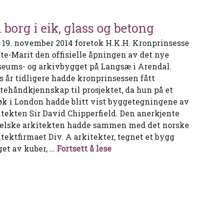
 borg i eik, glass og betong
 19. november 2014 foretok H.K.H. Kronprinsesse
te-Marit den offisielle åpningen av det nye
eums- og arkivbygget på Langsæ i Arendal.
s år tidligere hadde kronprinsessen fått
stehåndkjennskap til prosjektet, da hun på et
øk i London hadde blitt vist byggetegningene av
itekten Sir David Chipperfield. Den anerkjente
elske arkitekten hadde sammen med det norske
itektfirmaet Div. A arkitekter, tegnet et bygg
En borg i eik, glass og beto
get av kuber, …
Fortsett å lese