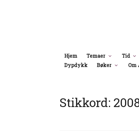
Hopp
til
innhold
Hjem
Temaer
Tid
Dypdykk
Bøker
Om 
Stikkord:
200