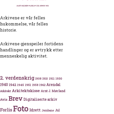
Arkivene er vår felles
hukommelse, vår felles
historie.
Arkivene gjenspeiler fortidens
handlinger og er avtrykk etter
menneskelig aktivitet.
ng
2. verdenskrig
1911
1930
1908
1910
1940
1942
Arendal
1945
1951
1962
1958
Arkitektskisse
Arnt J. Mørland
Arkitekt
Brev
Avis
Digitaliserte arkiv
Foto
Forlis
Idrett
Jul
Jernbane