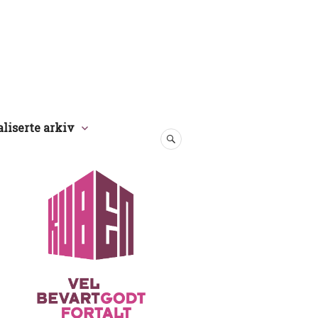
aliserte arkiv
SØK