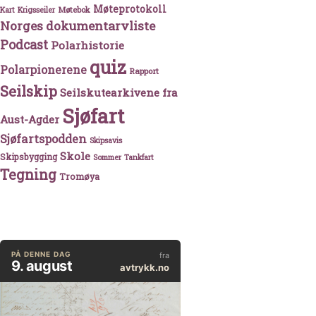
Møteprotokoll
Møtebok
Kart
Krigsseiler
Norges dokumentarvliste
Podcast
Polarhistorie
quiz
Polarpionerene
Rapport
Seilskip
Seilskutearkivene fra
Sjøfart
Aust-Agder
Sjøfartspodden
Skipsavis
Skole
Skipsbygging
Sommer
Tankfart
Tegning
Tromøya