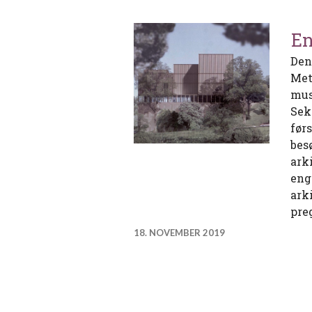
En
Den
Met
mus
Sek
før
bes
ark
eng
ark
pre
18. NOVEMBER 2019