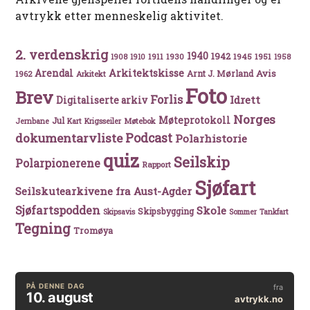
avtrykk etter menneskelig aktivitet.
2. verdenskrig
1940
1942
1911
1930
1945
1951
1908
1910
1958
Arkitektskisse
Arendal
Avis
Arnt J. Mørland
1962
Arkitekt
Foto
Brev
Forlis
Idrett
Digitaliserte arkiv
Norges
Møteprotokoll
Jul
Møtebok
Jernbane
Kart
Krigsseiler
Podcast
dokumentarvliste
Polarhistorie
quiz
Seilskip
Polarpionerene
Rapport
Sjøfart
Seilskutearkivene fra Aust-Agder
Sjøfartspodden
Skole
Skipsbygging
Skipsavis
Sommer
Tankfart
Tegning
Tromøya