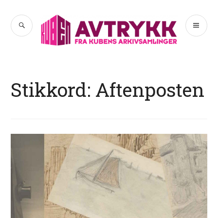
Hopp
til
SØK
PR
Avtrykk
innhold
ME
Stikkord:
Aftenposten