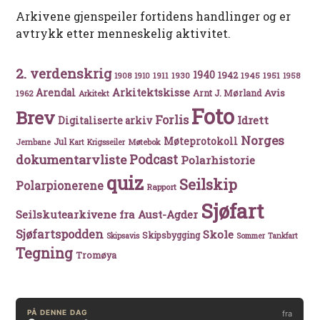
Arkivene gjenspeiler fortidens handlinger og er
avtrykk etter menneskelig aktivitet.
2. verdenskrig
1940
1942
1911
1930
1945
1951
1908
1910
1958
Arkitektskisse
Arendal
Avis
Arnt J. Mørland
1962
Arkitekt
Foto
Brev
Forlis
Idrett
Digitaliserte arkiv
Norges
Møteprotokoll
Jul
Møtebok
Jernbane
Kart
Krigsseiler
Podcast
dokumentarvliste
Polarhistorie
quiz
Seilskip
Polarpionerene
Rapport
Sjøfart
Seilskutearkivene fra Aust-Agder
Sjøfartspodden
Skole
Skipsbygging
Skipsavis
Sommer
Tankfart
Tegning
Tromøya