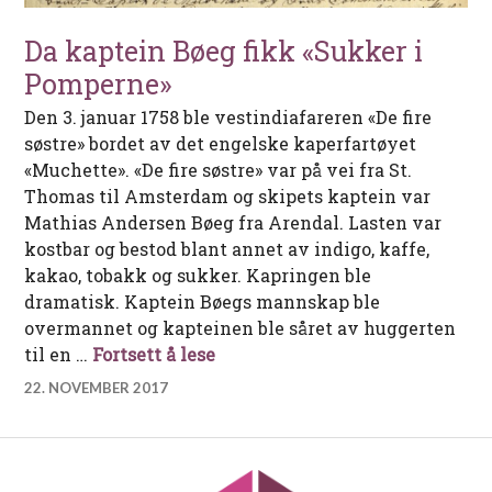
Da kaptein Bøeg fikk «Sukker i
Pomperne»
Den 3. januar 1758 ble vestindiafareren «De fire
søstre» bordet av det engelske kaperfartøyet
«Muchette». «De fire søstre» var på vei fra St.
Thomas til Amsterdam og skipets kaptein var
Mathias Andersen Bøeg fra Arendal. Lasten var
kostbar og bestod blant annet av indigo, kaffe,
kakao, tobakk og sukker. Kapringen ble
dramatisk. Kaptein Bøegs mannskap ble
overmannet og kapteinen ble såret av huggerten
Da kaptein Bøeg fikk «Sukker 
til en …
Fortsett å lese
22. NOVEMBER 2017