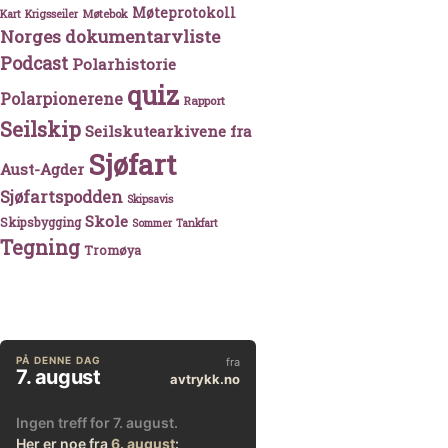
Møteprotokoll
Møtebok
Kart
Krigsseiler
Norges dokumentarvliste
Podcast
Polarhistorie
quiz
Polarpionerene
Rapport
Seilskip
Seilskutearkivene fra
Sjøfart
Aust-Agder
Sjøfartspodden
Skipsavis
Skole
Skipsbygging
Sommer
Tankfart
Tegning
Tromøya