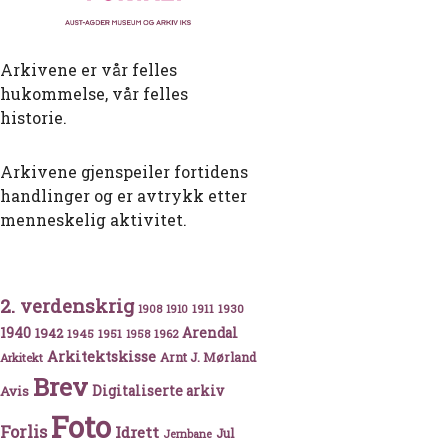
Arkivene er vår felles
hukommelse, vår felles
historie.
Arkivene gjenspeiler fortidens
handlinger og er avtrykk etter
menneskelig aktivitet.
2. verdenskrig
1911
1930
1908
1910
1940
1942
Arendal
1945
1951
1962
1958
a drøm om turistattraksjon til «skammens heis»
Arkitektskisse
Arnt J. Mørland
Arkitekt
Brev
Avis
Digitaliserte arkiv
Foto
Forlis
Idrett
Jul
Jernbane