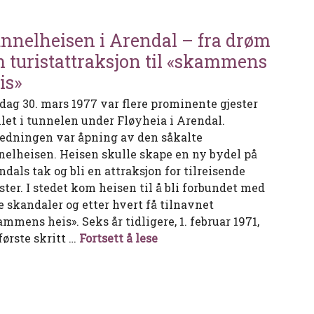
nnelheisen i Arendal – fra drøm
 turistattraksjon til «skammens
is»
dag 30. mars 1977 var flere prominente gjester
let i tunnelen under Fløyheia i Arendal.
edningen var åpning av den såkalte
nelheisen. Heisen skulle skape en ny bydel på
ndals tak og bli en attraksjon for tilreisende
ster. I stedet kom heisen til å bli forbundet med
re skandaler og etter hvert få tilnavnet
mmens heis». Seks år tidligere, 1. februar 1971,
Tunnelheisen i Arendal – fr
første skritt …
Fortsett å lese