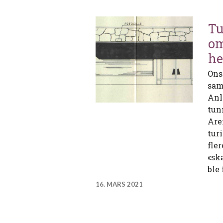
Tu
om
he
Ons
sam
Anl
tun
Are
turi
fle
«ska
ble 
16. MARS 2021