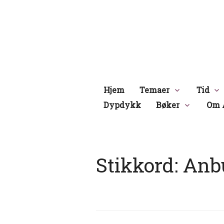
Hopp
til
innhold
Hjem
Temaer
Tid
Dypdykk
Bøker
Om 
Stikkord:
Anb