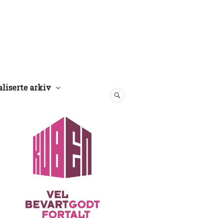
aliserte arkiv
SØK