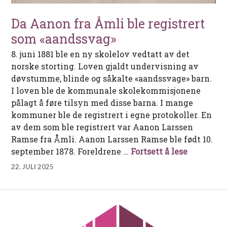
Da Aanon fra Åmli ble registrert
som «aandssvag»
8. juni 1881 ble en ny skolelov vedtatt av det
norske storting. Loven gjaldt undervisning av
døvstumme, blinde og såkalte «aandssvage» barn.
I loven ble de kommunale skolekommisjonene
pålagt å føre tilsyn med disse barna. I mange
kommuner ble de registrert i egne protokoller. En
av dem som ble registrert var Aanon Larssen
Ramse fra Åmli. Aanon Larssen Ramse ble født 10.
Da Aanon 
september 1878. Foreldrene …
Fortsett å lese
22. JULI 2025