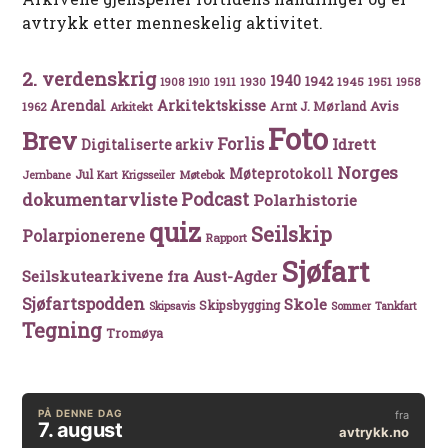
avtrykk etter menneskelig aktivitet.
2. verdenskrig
1940
1942
1911
1930
1945
1951
1908
1910
1958
Arkitektskisse
Arendal
Avis
Arnt J. Mørland
1962
Arkitekt
Foto
Brev
Forlis
Idrett
Digitaliserte arkiv
Norges
Møteprotokoll
Jul
Møtebok
Jernbane
Kart
Krigsseiler
Podcast
dokumentarvliste
Polarhistorie
quiz
Seilskip
Polarpionerene
Rapport
Sjøfart
Seilskutearkivene fra Aust-Agder
Sjøfartspodden
Skole
Skipsbygging
Skipsavis
Sommer
Tankfart
Tegning
Tromøya