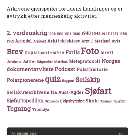
Arkivene gjenspeiler fortidens handlinger og er
avtrykk etter menneskelig aktivitet.
2. verdenskrig
1940
1942
1911
1930
1945
1951
1908
1910
1958
Arkitektskisse
Arendal
Avis
Arnt J. Mørland
1962
Arkitekt
Foto
Brev
Forlis
Idrett
Digitaliserte arkiv
Norges
Møteprotokoll
Jul
Møtebok
Jernbane
Kart
Krigsseiler
Podcast
dokumentarvliste
Polarhistorie
quiz
Seilskip
Polarpionerene
Rapport
Sjøfart
Seilskutearkivene fra Aust-Agder
Sjøfartspodden
Skole
Skipsbygging
Skipsavis
Sommer
Tankfart
Tegning
Tromøya