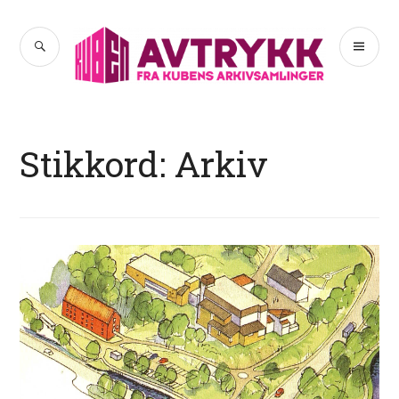
Hopp
til
SØK
PR
Avtrykk
innhold
ME
Stikkord:
Arkiv