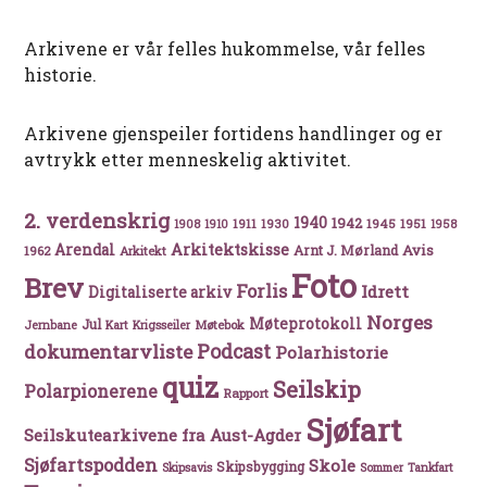
Arkivene er vår felles hukommelse, vår felles
historie.
Arkivene gjenspeiler fortidens handlinger og er
avtrykk etter menneskelig aktivitet.
2. verdenskrig
1940
1942
1911
1930
1945
1951
1908
1910
1958
Arkitektskisse
Arendal
Avis
Arnt J. Mørland
1962
Arkitekt
Foto
Brev
Forlis
Idrett
Digitaliserte arkiv
Norges
Møteprotokoll
Jul
Møtebok
Jernbane
Kart
Krigsseiler
Podcast
dokumentarvliste
Polarhistorie
quiz
Seilskip
Polarpionerene
Rapport
Sjøfart
Seilskutearkivene fra Aust-Agder
Sjøfartspodden
Skole
Skipsbygging
Skipsavis
Sommer
Tankfart