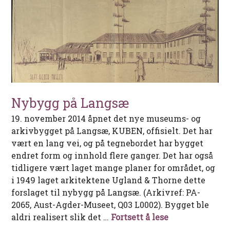
Nybygg på Langsæ
19. november 2014 åpnet det nye museums- og
arkivbygget på Langsæ, KUBEN, offisielt. Det har
vært en lang vei, og på tegnebordet har bygget
endret form og innhold flere ganger. Det har også
tidligere vært laget mange planer for området, og
i 1949 laget arkitektene Ugland & Thorne dette
forslaget til nybygg på Langsæ. (Arkivref: PA-
2065, Aust-Agder-Museet, Q03 L0002). Bygget ble
Nybygg på La
aldri realisert slik det …
Fortsett å lese