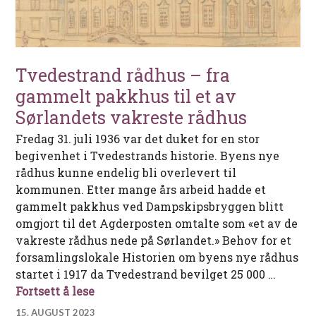
Tvedestrand rådhus – fra
gammelt pakkhus til et av
Sørlandets vakreste rådhus
Fredag 31. juli 1936 var det duket for en stor
begivenhet i Tvedestrands historie. Byens nye
rådhus kunne endelig bli overlevert til
kommunen. Etter mange års arbeid hadde et
gammelt pakkhus ved Dampskipsbryggen blitt
omgjort til det Agderposten omtalte som «et av de
vakreste rådhus nede på Sørlandet.» Behov for et
forsamlingslokale Historien om byens nye rådhus
startet i 1917 da Tvedestrand bevilget 25 000 …
Tvedestrand rådhus – fra gammelt pakk
Fortsett å lese
15. AUGUST 2023