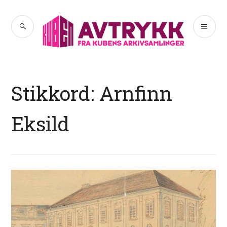
Hopp
til
SØK
PR
Avtrykk
innhold
ME
Stikkord:
Arnfinn
Eksild