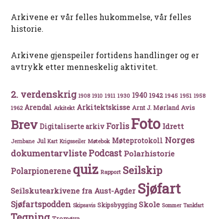
Arkivene er vår felles hukommelse, vår felles
historie.
Arkivene gjenspeiler fortidens handlinger og er
avtrykk etter menneskelig aktivitet.
2. verdenskrig
1940
1942
1911
1930
1945
1951
1908
1910
1958
Arkitektskisse
Arendal
Avis
Arnt J. Mørland
1962
Arkitekt
Foto
Brev
Forlis
Idrett
Digitaliserte arkiv
Norges
Møteprotokoll
Jul
Møtebok
Jernbane
Kart
Krigsseiler
Podcast
dokumentarvliste
Polarhistorie
quiz
Seilskip
Polarpionerene
Rapport
Sjøfart
Seilskutearkivene fra Aust-Agder
Sjøfartspodden
Skole
Skipsbygging
Skipsavis
Sommer
Tankfart
Tegning
Tromøya