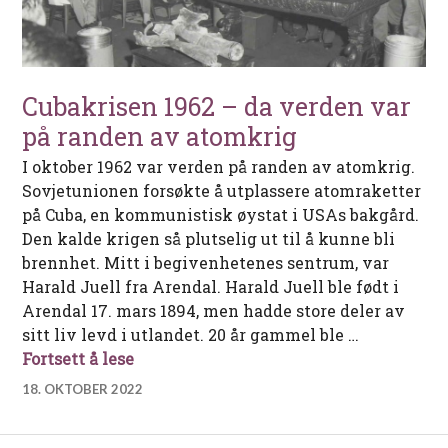
Cubakrisen 1962 – da verden var
på randen av atomkrig
I oktober 1962 var verden på randen av atomkrig.
Sovjetunionen forsøkte å utplassere atomraketter
på Cuba, en kommunistisk øystat i USAs bakgård.
Den kalde krigen så plutselig ut til å kunne bli
brennhet. Mitt i begivenhetenes sentrum, var
Harald Juell fra Arendal. Harald Juell ble født i
Arendal 17. mars 1894, men hadde store deler av
sitt liv levd i utlandet. 20 år gammel ble …
Cubakrisen 1962 – da verden var på ra
Fortsett å lese
18. OKTOBER 2022