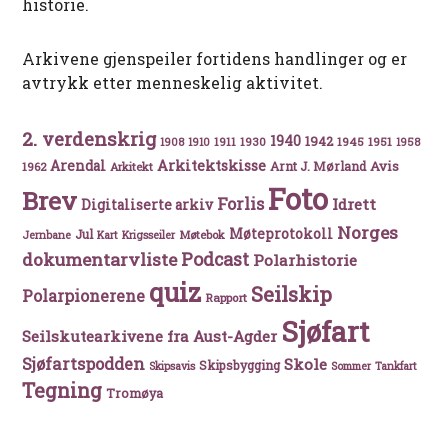
historie.
Arkivene gjenspeiler fortidens handlinger og er
avtrykk etter menneskelig aktivitet.
2. verdenskrig
1940
1942
1911
1930
1945
1951
1908
1910
1958
Arkitektskisse
Arendal
Avis
Arnt J. Mørland
1962
Arkitekt
Foto
Brev
Forlis
Idrett
Digitaliserte arkiv
Norges
Møteprotokoll
Jul
Møtebok
Jernbane
Kart
Krigsseiler
Podcast
dokumentarvliste
Polarhistorie
quiz
Seilskip
Polarpionerene
Rapport
Sjøfart
Seilskutearkivene fra Aust-Agder
Sjøfartspodden
Skole
Skipsbygging
Skipsavis
Sommer
Tankfart
Tegning
Tromøya