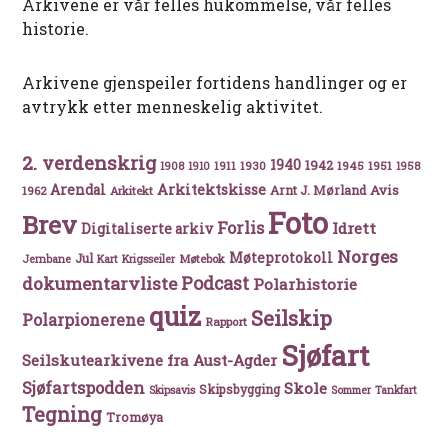
Arkivene er vår felles hukommelse, vår felles
historie.
Arkivene gjenspeiler fortidens handlinger og er
avtrykk etter menneskelig aktivitet.
2. verdenskrig
1940
1942
1911
1930
1945
1951
1908
1910
1958
Arkitektskisse
Arendal
Avis
Arnt J. Mørland
1962
Arkitekt
Foto
Brev
Forlis
Idrett
Digitaliserte arkiv
Norges
Møteprotokoll
Jul
Møtebok
Jernbane
Kart
Krigsseiler
Podcast
dokumentarvliste
Polarhistorie
quiz
Seilskip
Polarpionerene
Rapport
Sjøfart
Seilskutearkivene fra Aust-Agder
Sjøfartspodden
Skole
Skipsbygging
Skipsavis
Sommer
Tankfart
Tegning
Tromøya