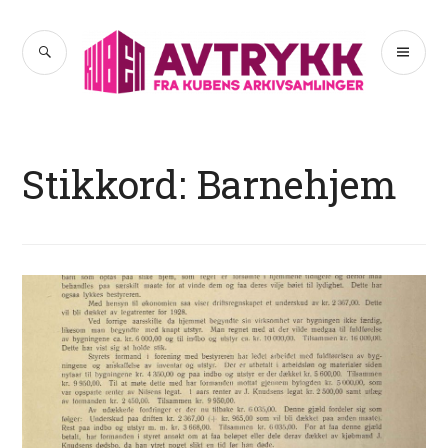
Hopp
til
SØK
PR
Avtrykk
innhold
ME
Stikkord:
Barnehjem