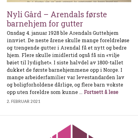
Nyli Gård – Arendals første
barnehjem for gutter
Onsdag 4. januar 1928 ble Arendals Guttehjem
innviet. De neste årene skulle mange foreldreløse
og trengende gutter i Arendal få et nytt og bedre
hjem. Flere skulle imidlertid også få sin «vilje
bøiet til lydighet». I siste halvdel av 1800-tallet
dukket de første barnehjemmene opp i Norge. I
mange arbeiderfamilier var levestandarden lav
og boligforholdene dårlige, og flere barn vokste
Nyli Gå
opp uten foreldre som kunne …
Fortsett å lese
2. FEBRUAR 2021