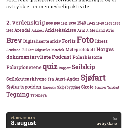
avtrykk etter menneskelig aktivitet.
2. verdenskrig
1940
1942
1911
1930
1945
1951
1908
1910
1958
Arkitektskisse
Arendal
Avis
Arnt J. Mørland
1962
Arkitekt
Foto
Brev
Forlis
Idrett
Digitaliserte arkiv
Norges
Møteprotokoll
Jul
Møtebok
Jernbane
Kart
Krigsseiler
Podcast
dokumentarvliste
Polarhistorie
quiz
Seilskip
Polarpionerene
Rapport
Sjøfart
Seilskutearkivene fra Aust-Agder
Sjøfartspodden
Skole
Skipsbygging
Skipsavis
Sommer
Tankfart
Tegning
Tromøya