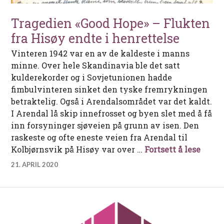
Tragedien «Good Hope» – Flukten
fra Hisøy endte i henrettelse
Vinteren 1942 var en av de kaldeste i manns
minne. Over hele Skandinavia ble det satt
kulderekorder og i Sovjetunionen hadde
fimbulvinteren sinket den tyske fremrykningen
betraktelig. Også i Arendalsområdet var det kaldt.
I Arendal lå skip innefrosset og byen slet med å få
inn forsyninger sjøveien på grunn av isen. Den
raskeste og ofte eneste veien fra Arendal til
Trage
Kolbjørnsvik på Hisøy var over …
Fortsett å lese
21. APRIL 2020