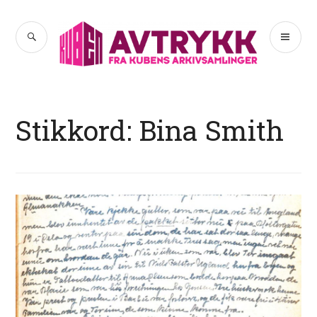
Hopp
til
SØK
PR
Avtrykk
innhold
ME
Stikkord:
Bina Smith