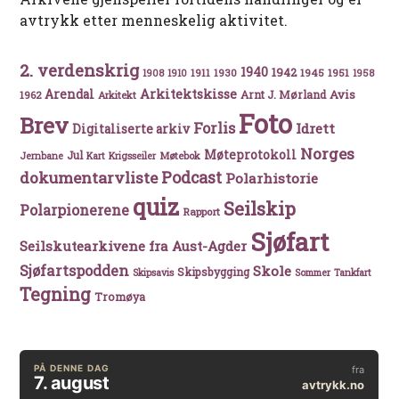
avtrykk etter menneskelig aktivitet.
2. verdenskrig
1940
1942
1911
1930
1945
1951
1908
1910
1958
Arkitektskisse
Arendal
Avis
Arnt J. Mørland
1962
Arkitekt
Foto
Brev
Forlis
Idrett
Digitaliserte arkiv
Norges
Møteprotokoll
Jul
Møtebok
Jernbane
Kart
Krigsseiler
Podcast
dokumentarvliste
Polarhistorie
quiz
Seilskip
Polarpionerene
Rapport
Sjøfart
Seilskutearkivene fra Aust-Agder
Sjøfartspodden
Skole
Skipsbygging
Skipsavis
Sommer
Tankfart
Tegning
Tromøya