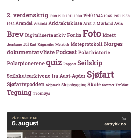
2. verdenskrig
1940
1942
1911
1930
1945
1951
1908
1910
1958
Arkitektskisse
Arendal
Avis
Arnt J. Mørland
1962
Arkitekt
Foto
Brev
Forlis
Idrett
Digitaliserte arkiv
Norges
Møteprotokoll
Jul
Møtebok
Jernbane
Kart
Krigsseiler
Podcast
dokumentarvliste
Polarhistorie
quiz
Seilskip
Polarpionerene
Rapport
Sjøfart
Seilskutearkivene fra Aust-Agder
Sjøfartspodden
Skole
Skipsbygging
Skipsavis
Sommer
Tankfart
Tegning
Tromøya