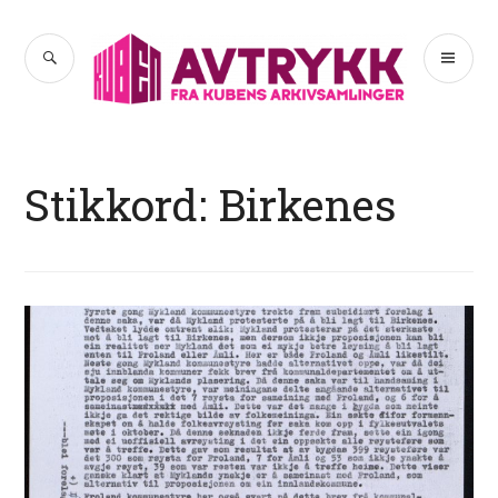
Hopp
til
SØK
PR
Avtrykk
innhold
ME
Stikkord:
Birkenes