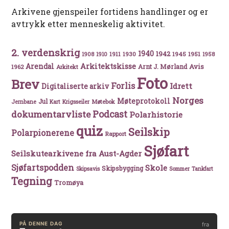
Arkivene gjenspeiler fortidens handlinger og er
avtrykk etter menneskelig aktivitet.
2. verdenskrig
1940
1942
1911
1930
1945
1951
1908
1910
1958
Arkitektskisse
Arendal
Avis
Arnt J. Mørland
1962
Arkitekt
Foto
Brev
Forlis
Idrett
Digitaliserte arkiv
Norges
Møteprotokoll
Jul
Møtebok
Jernbane
Kart
Krigsseiler
Podcast
dokumentarvliste
Polarhistorie
quiz
Seilskip
Polarpionerene
Rapport
Sjøfart
Seilskutearkivene fra Aust-Agder
Sjøfartspodden
Skole
Skipsbygging
Skipsavis
Sommer
Tankfart
Tegning
Tromøya