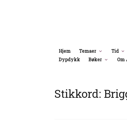
Hopp
til
innhold
Hjem
Temaer
Tid
Dypdykk
Bøker
Om 
Stikkord:
Brig