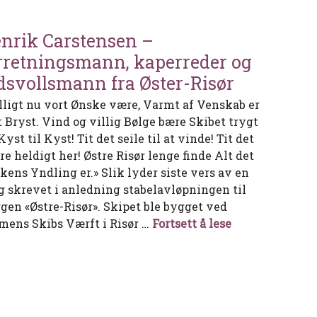
nrik Carstensen –
rretningsmann, kaperreder og
dsvollsmann fra Øster-Risør
lligt nu vort Ønske være, Varmt af Venskab er
t Bryst. Vind og villig Bølge bære Skibet trygt
Kyst til Kyst! Tit det seile til at vinde! Tit det
re heldigt her! Østre Risør lenge finde Alt det
kens Yndling er.» Slik lyder siste vers av en
g skrevet i anledning stabelavløpningen til
ggen «Østre-Risør». Skipet ble bygget ved
Henrik Carsten
mens Skibs Værft i Risør …
Fortsett å lese