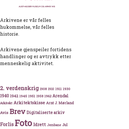
Arkivene er vår felles
hukommelse, vår felles
historie.
Arkivene gjenspeiler fortidens
handlinger og er avtrykk etter
menneskelig aktivitet.
2. verdenskrig
1911
1930
1908
1910
sen – forretningsmann, kaperreder og Eidsvollsmann fra
1940
1942
Arendal
1945
1951
1962
1958
Arkitektskisse
Arnt J. Mørland
Arkitekt
Brev
Avis
Digitaliserte arkiv
Foto
Forlis
Idrett
Jul
Jernbane