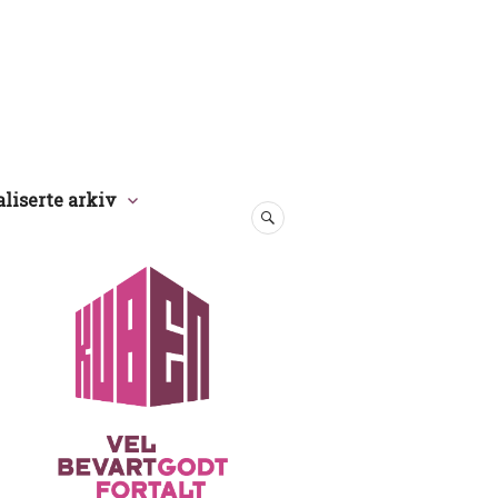
aliserte arkiv
SØK