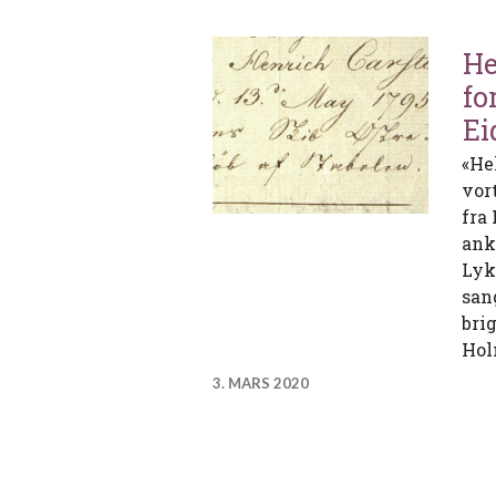
He
fo
Ei
«He
vor
fra 
ank
Lyk
san
bri
Hol
3. MARS 2020