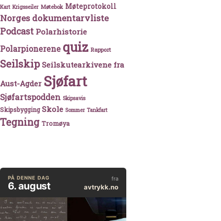
Møteprotokoll
Møtebok
Kart
Krigsseiler
Norges dokumentarvliste
Podcast
Polarhistorie
quiz
Polarpionerene
Rapport
Seilskip
Seilskutearkivene fra
Sjøfart
Aust-Agder
Sjøfartspodden
Skipsavis
Skole
Skipsbygging
Sommer
Tankfart
Tegning
Tromøya