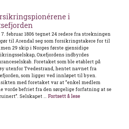
rsikringspionérene i
sefjorden
 7. februar 1806 tegnet 24 redere fra strekningen
gør til Arendal seg som forsikringstakere for til
men 29 skip i Norges første gjensidige
sikringsselskap, Oxefjordens indbyrdes
uranceselskab. Foretaket som ble etablert på
øy utenfor Tvedestrand, hentet navnet fra
efjorden, som ligger ved innløpet til byen.
sikten med foretaket var at ”enkel medlem
e vorde befriet fra den sørgelige forfatning at se
Forsikringspionérene
 ruinert”. Selskapet …
Fortsett å lese