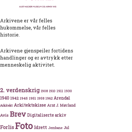
Arkivene er vår felles
hukommelse, vår felles
historie.
Arkivene gjenspeiler fortidens
handlinger og er avtrykk etter
menneskelig aktivitet.
2. verdenskrig
1911
1930
1908
1910
 i Oksefjorden
1940
1942
Arendal
1945
1951
1962
1958
Arkitektskisse
Arnt J. Mørland
Arkitekt
Brev
Avis
Digitaliserte arkiv
Foto
Forlis
Idrett
Jul
Jernbane