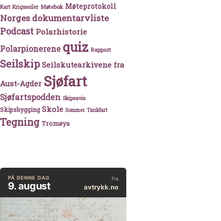
Møteprotokoll
Møtebok
Kart
Krigsseiler
Norges dokumentarvliste
Podcast
Polarhistorie
quiz
Polarpionerene
Rapport
Seilskip
Seilskutearkivene fra
Sjøfart
Aust-Agder
Sjøfartspodden
Skipsavis
Skole
Skipsbygging
Sommer
Tankfart
Tegning
Tromøya