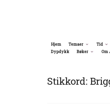
Hopp
til
innhold
Hjem
Temaer
Tid
Dypdykk
Bøker
Om 
Stikkord:
Bri