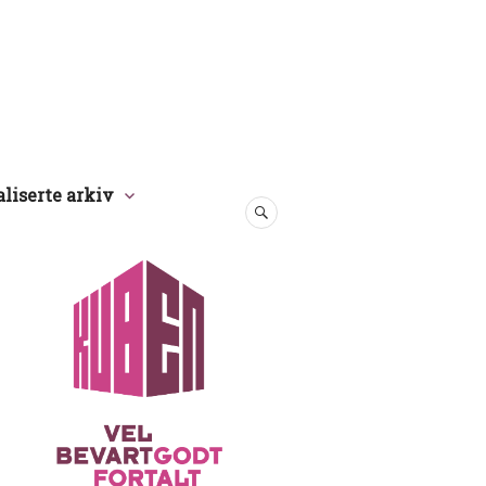
aliserte arkiv
SØK