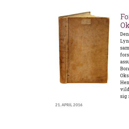
Fo
Ok
Den
Lyn
sam
for
ass
Bor
Oks
Hen
vild
sig
21. APRIL 2016