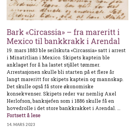
Bark «Circassia» – fra mareritt i
Mexico til bankkrakk i Arendal
19. mars 1883 ble seilskuta «Circassia» satt i arrest
i Minatitlian i Mexico. Skipets kaptein ble
anklaget for å ha lastet stjålet tømmer.
Arrestasjonen skulle bli starten på et flere år
langt mareritt for skipets kaptein og mannskap.
Det skulle også få store økonomiske
konsekvenser. Skipets reder var nemlig Axel
Herlofson, banksjefen som i 1886 skulle få en
hovedrolle i det store bankkrakket i Arendal. …
Bark «Circassia» – fra mareritt i Mexic
Fortsett å lese
14. MARS 2023