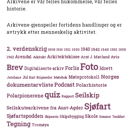
Arkivene er vår felles hukommelse, vår felles
historie.
Arkivene gjenspeiler fortidens handlinger og er
avtrykk etter menneskelig aktivitet.
2. verdenskrig
1940
1942
1911
1930
1945
1951
1908
1910
1958
Arkitektskisse
Arendal
Avis
Arnt J. Mørland
1962
Arkitekt
Foto
Brev
Forlis
Idrett
Digitaliserte arkiv
Norges
Møteprotokoll
Jul
Møtebok
Jernbane
Kart
Krigsseiler
Podcast
dokumentarvliste
Polarhistorie
quiz
Seilskip
Polarpionerene
Rapport
Sjøfart
Seilskutearkivene fra Aust-Agder
Sjøfartspodden
Skole
Skipsbygging
Skipsavis
Sommer
Tankfart
Tegning
Tromøya