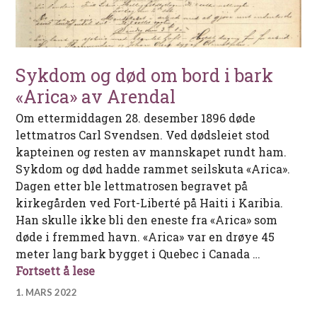
Sykdom og død om bord i bark
«Arica» av Arendal
Om ettermiddagen 28. desember 1896 døde
lettmatros Carl Svendsen. Ved dødsleiet stod
kapteinen og resten av mannskapet rundt ham.
Sykdom og død hadde rammet seilskuta «Arica».
Dagen etter ble lettmatrosen begravet på
kirkegården ved Fort-Liberté på Haiti i Karibia.
Han skulle ikke bli den eneste fra «Arica» som
døde i fremmed havn. «Arica» var en drøye 45
meter lang bark bygget i Quebec i Canada …
Sykdom og død om bord i bark «Arica» 
Fortsett å lese
1. MARS 2022