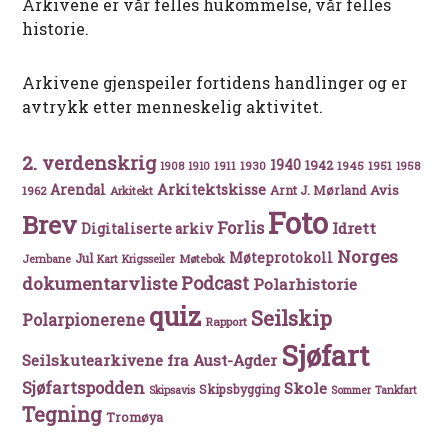
Arkivene er vår felles hukommelse, vår felles
historie.
Arkivene gjenspeiler fortidens handlinger og er
avtrykk etter menneskelig aktivitet.
2. verdenskrig
1940
1942
1911
1930
1945
1951
1908
1910
1958
Arkitektskisse
Arendal
Avis
Arnt J. Mørland
1962
Arkitekt
Foto
Brev
Forlis
Idrett
Digitaliserte arkiv
Norges
Møteprotokoll
Jul
Møtebok
Jernbane
Kart
Krigsseiler
Podcast
dokumentarvliste
Polarhistorie
quiz
Seilskip
Polarpionerene
Rapport
Sjøfart
Seilskutearkivene fra Aust-Agder
Sjøfartspodden
Skole
Skipsbygging
Skipsavis
Sommer
Tankfart
Tegning
Tromøya