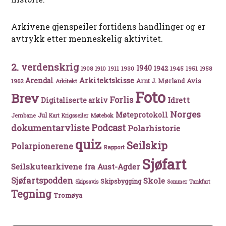
Arkivene gjenspeiler fortidens handlinger og er
avtrykk etter menneskelig aktivitet.
2. verdenskrig
1940
1942
1911
1930
1945
1951
1908
1910
1958
Arkitektskisse
Arendal
Avis
Arnt J. Mørland
1962
Arkitekt
Foto
Brev
Forlis
Idrett
Digitaliserte arkiv
Norges
Møteprotokoll
Jul
Møtebok
Jernbane
Kart
Krigsseiler
Podcast
dokumentarvliste
Polarhistorie
quiz
Seilskip
Polarpionerene
Rapport
Sjøfart
Seilskutearkivene fra Aust-Agder
Sjøfartspodden
Skole
Skipsbygging
Skipsavis
Sommer
Tankfart
Tegning
Tromøya