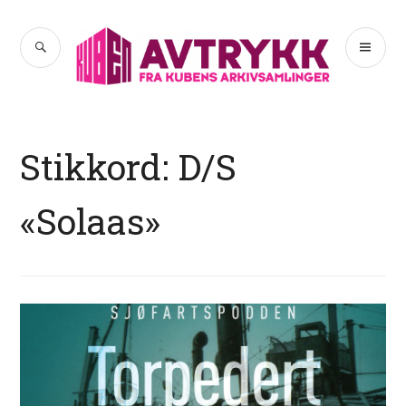
Hopp
til
SØK
PR
Avtrykk
innhold
ME
Stikkord:
D/S
«Solaas»