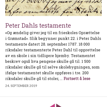
Peter Dahls testamente
«Og ændelig giver jeg til en frieskoles Oprættelse
i Grømstad». Slik begynner punkt 22. i Peter Dahls
testamente datert 28. september 1787. 18 000
riksdaler testamenterte Peter Dahl til opprettelse
av en skole i sin tidligere hjemby. Testamentet
beskrev også hva pengene skulle gå til. 1 500
riksdaler skulle gå til selve skolebygningen, som
ifølge testamentet skulle oppføres i tre. 200
Peter Da
riksdaler skulle gå til stoler, …
Fortsett å lese
24. SEPTEMBER 2019