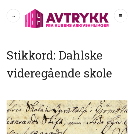
Hopp
til
SØK
PR
Avtrykk
innhold
ME
Stikkord:
Dahlske
videregående skole