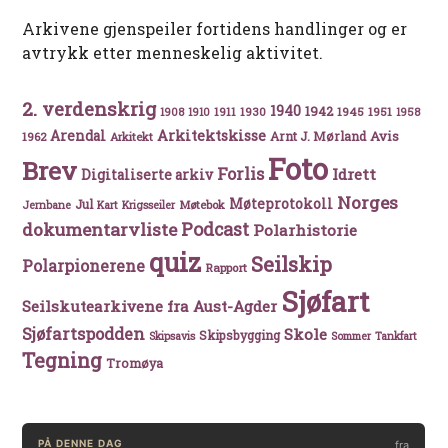
Arkivene gjenspeiler fortidens handlinger og er
avtrykk etter menneskelig aktivitet.
2. verdenskrig
1940
1942
1911
1930
1945
1951
1908
1910
1958
Arkitektskisse
Arendal
Avis
Arnt J. Mørland
1962
Arkitekt
Foto
Brev
Forlis
Idrett
Digitaliserte arkiv
Norges
Møteprotokoll
Jul
Møtebok
Jernbane
Kart
Krigsseiler
Podcast
dokumentarvliste
Polarhistorie
quiz
Seilskip
Polarpionerene
Rapport
Sjøfart
Seilskutearkivene fra Aust-Agder
Sjøfartspodden
Skole
Skipsbygging
Skipsavis
Sommer
Tankfart
Tegning
Tromøya