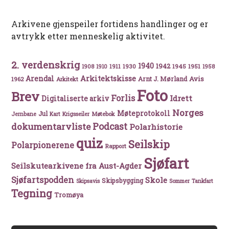
Arkivene gjenspeiler fortidens handlinger og er
avtrykk etter menneskelig aktivitet.
2. verdenskrig
1940
1942
1911
1930
1945
1951
1908
1910
1958
Arkitektskisse
Arendal
Avis
Arnt J. Mørland
1962
Arkitekt
Foto
Brev
Forlis
Idrett
Digitaliserte arkiv
Norges
Møteprotokoll
Jul
Møtebok
Jernbane
Kart
Krigsseiler
Podcast
dokumentarvliste
Polarhistorie
quiz
Seilskip
Polarpionerene
Rapport
Sjøfart
Seilskutearkivene fra Aust-Agder
Sjøfartspodden
Skole
Skipsbygging
Skipsavis
Sommer
Tankfart
Tegning
Tromøya