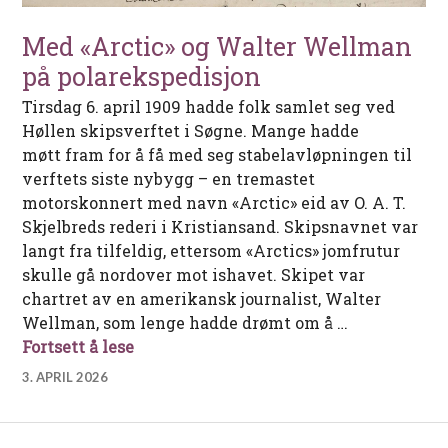
Med «Arctic» og Walter Wellman
på polarekspedisjon
Tirsdag 6. april 1909 hadde folk samlet seg ved
Høllen skipsverftet i Søgne. Mange hadde
møtt fram for å få med seg stabelavløpningen til
verftets siste nybygg – en tremastet
motorskonnert med navn «Arctic» eid av O. A. T.
Skjelbreds rederi i Kristiansand. Skipsnavnet var
langt fra tilfeldig, ettersom «Arctics» jomfrutur
skulle gå nordover mot ishavet. Skipet var
chartret av en amerikansk journalist, Walter
Wellman, som lenge hadde drømt om å …
Med «Arctic» og Walter Wellman på po
Fortsett å lese
3. APRIL 2026