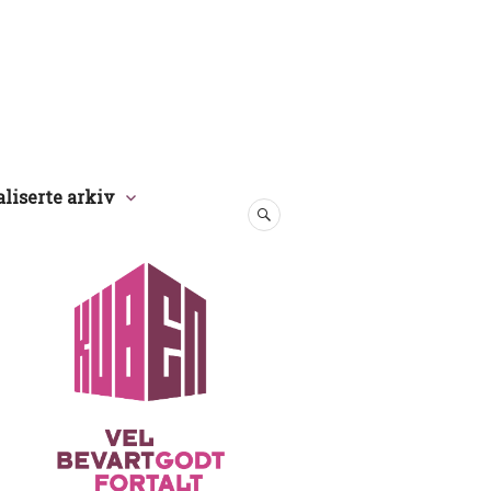
aliserte arkiv
SØK