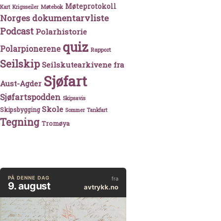
Møteprotokoll
Møtebok
Kart
Krigsseiler
Norges dokumentarvliste
Podcast
Polarhistorie
quiz
Polarpionerene
Rapport
Seilskip
Seilskutearkivene fra
Sjøfart
Aust-Agder
Sjøfartspodden
Skipsavis
Skole
Skipsbygging
Sommer
Tankfart
Tegning
Tromøya