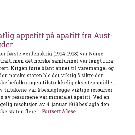
atlig appetitt på apatitt fra Aust-
der
er første verdenskrig (1914-1918) var Norge
tralt, men det norske samfunnet var langt i fra
rørt. Krigen førte blant annet til varemangel og
 den norske staten ble det viktig å sikre den
ske befolkningen tilstrekkelig eksistensmidler.
av tiltakene var å beslaglegge viktige ressurser
en av ressursene var mineralet apatitt. Ved en
gelig resolusjon av 4. januar 1918 beslagla den
Statlig appetitt på apati
ske staten flere …
Fortsett å lese