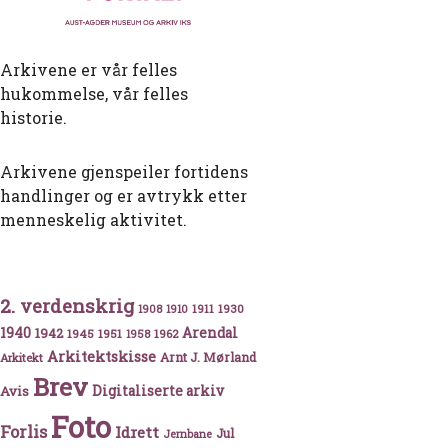
Arkivene er vår felles
hukommelse, vår felles
historie.
Arkivene gjenspeiler fortidens
handlinger og er avtrykk etter
menneskelig aktivitet.
2. verdenskrig
1911
1930
1908
1910
1940
1942
Arendal
1945
1951
1962
1958
Arkitektskisse
Arnt J. Mørland
Arkitekt
tt fra Aust-Agder
Brev
Avis
Digitaliserte arkiv
Foto
Forlis
Idrett
Jul
Jernbane