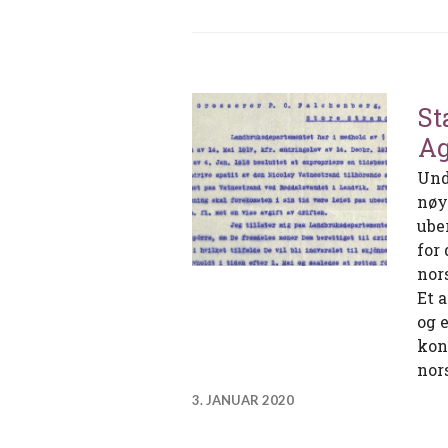
St
Ag
Und
nøy
ube
for
nor
Et 
og 
kon
nor
3. JANUAR 2020