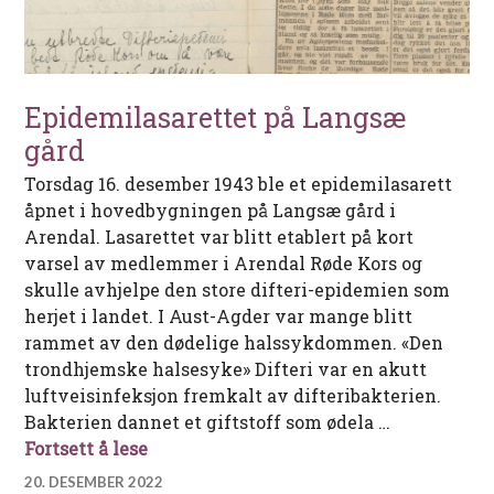
Epidemilasarettet på Langsæ
gård
Torsdag 16. desember 1943 ble et epidemilasarett
åpnet i hovedbygningen på Langsæ gård i
Arendal. Lasarettet var blitt etablert på kort
varsel av medlemmer i Arendal Røde Kors og
skulle avhjelpe den store difteri-epidemien som
herjet i landet. I Aust-Agder var mange blitt
rammet av den dødelige halssykdommen. «Den
trondhjemske halsesyke» Difteri var en akutt
luftveisinfeksjon fremkalt av difteribakterien.
Bakterien dannet et giftstoff som ødela …
Epidemilasarettet på Langsæ gård
Fortsett å lese
20. DESEMBER 2022