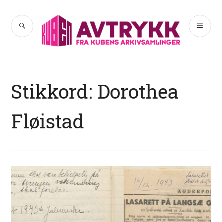
Hopp
til
SØK
PR
Avtrykk
innhold
ME
Stikkord:
Dorothea
Fløistad