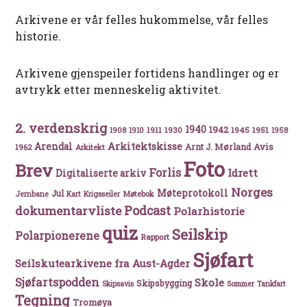
Arkivene er vår felles hukommelse, vår felles
historie.
Arkivene gjenspeiler fortidens handlinger og er
avtrykk etter menneskelig aktivitet.
2. verdenskrig
1940
1942
1911
1930
1945
1951
1908
1910
1958
Arkitektskisse
Arendal
Avis
Arnt J. Mørland
1962
Arkitekt
Foto
Brev
Forlis
Idrett
Digitaliserte arkiv
Norges
Møteprotokoll
Jul
Møtebok
Jernbane
Kart
Krigsseiler
Podcast
dokumentarvliste
Polarhistorie
quiz
Seilskip
Polarpionerene
Rapport
Sjøfart
Seilskutearkivene fra Aust-Agder
Sjøfartspodden
Skole
Skipsbygging
Skipsavis
Sommer
Tankfart
Tegning
Tromøya