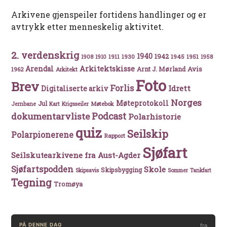
Arkivene gjenspeiler fortidens handlinger og er
avtrykk etter menneskelig aktivitet.
2. verdenskrig
1940
1942
1911
1930
1945
1951
1908
1910
1958
Arkitektskisse
Arendal
Avis
Arnt J. Mørland
1962
Arkitekt
Foto
Brev
Forlis
Idrett
Digitaliserte arkiv
Norges
Møteprotokoll
Jul
Møtebok
Jernbane
Kart
Krigsseiler
Podcast
dokumentarvliste
Polarhistorie
quiz
Seilskip
Polarpionerene
Rapport
Sjøfart
Seilskutearkivene fra Aust-Agder
Sjøfartspodden
Skole
Skipsbygging
Skipsavis
Sommer
Tankfart
Tegning
Tromøya