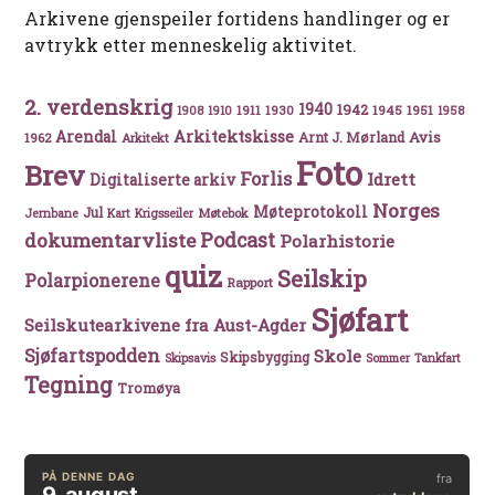
Arkivene gjenspeiler fortidens handlinger og er
avtrykk etter menneskelig aktivitet.
2. verdenskrig
1940
1942
1911
1930
1945
1951
1908
1910
1958
Arkitektskisse
Arendal
Avis
Arnt J. Mørland
1962
Arkitekt
Foto
Brev
Forlis
Idrett
Digitaliserte arkiv
Norges
Møteprotokoll
Jul
Møtebok
Jernbane
Kart
Krigsseiler
Podcast
dokumentarvliste
Polarhistorie
quiz
Seilskip
Polarpionerene
Rapport
Sjøfart
Seilskutearkivene fra Aust-Agder
Sjøfartspodden
Skole
Skipsbygging
Skipsavis
Sommer
Tankfart
Tegning
Tromøya