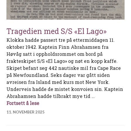
Tragedien med S/S «El Lago»
Klokka hadde passert tre på ettermiddagen 11.
oktober 1942. Kaptein Finn Abrahamsen fra
Høvåg satt i oppholdsrommet om bord på
frakteskipet S/S «El Lago» og nøt en kopp kaffe.
Skipet befant seg 442 nautiske mil fra Cape Race
på Newfoundland. Seks dager var gått siden
avreisen fra Island med kurs mot New York.
Underveis hadde de mistet konvoien sin. Kaptein
Abrahamsen hadde tilbrakt mye tid …
Tragedien med S/S «El Lago»
Fortsett å lese
11. NOVEMBER 2025