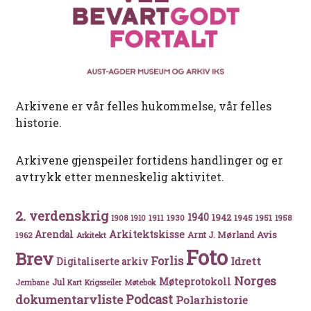
Arkivene er vår felles hukommelse, vår felles
historie.
Arkivene gjenspeiler fortidens handlinger og er
avtrykk etter menneskelig aktivitet.
2. verdenskrig
1940
1942
1911
1930
1945
1951
1908
1910
1958
Arkitektskisse
Arendal
Avis
Arnt J. Mørland
1962
Arkitekt
Foto
Brev
Forlis
Idrett
Digitaliserte arkiv
Norges
Møteprotokoll
Jul
Møtebok
Jernbane
Kart
Krigsseiler
Podcast
dokumentarvliste
Polarhistorie