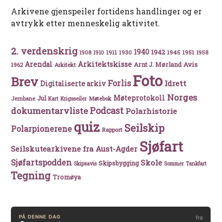
Arkivene gjenspeiler fortidens handlinger og er
avtrykk etter menneskelig aktivitet.
2. verdenskrig
1940
1942
1911
1930
1945
1951
1908
1910
1958
Arkitektskisse
Arendal
Avis
Arnt J. Mørland
1962
Arkitekt
Foto
Brev
Forlis
Idrett
Digitaliserte arkiv
Norges
Møteprotokoll
Jul
Møtebok
Jernbane
Kart
Krigsseiler
Podcast
dokumentarvliste
Polarhistorie
quiz
Seilskip
Polarpionerene
Rapport
Sjøfart
Seilskutearkivene fra Aust-Agder
Sjøfartspodden
Skole
Skipsbygging
Skipsavis
Sommer
Tankfart
Tegning
Tromøya